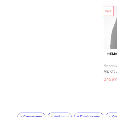
НЕМА
Чолові
Alploft
3499 
з Синтетики
з Нейлону
з Поліестеру
з Ко