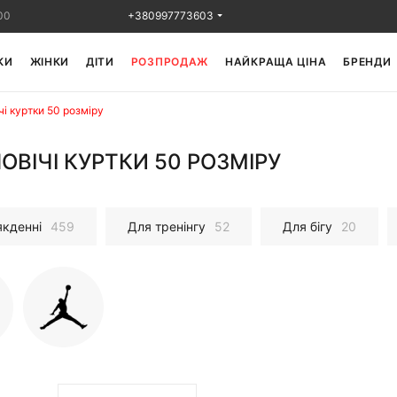
00
+380997773603
КИ
ЖІНКИ
ДІТИ
РОЗПРОДАЖ
НАЙКРАЩА ЦІНА
БРЕНДИ
чі куртки 50 розміру
ОВІЧІ КУРТКИ 50 РОЗМІРУ
якденні
459
Для тренінгу
52
Для бігу
20