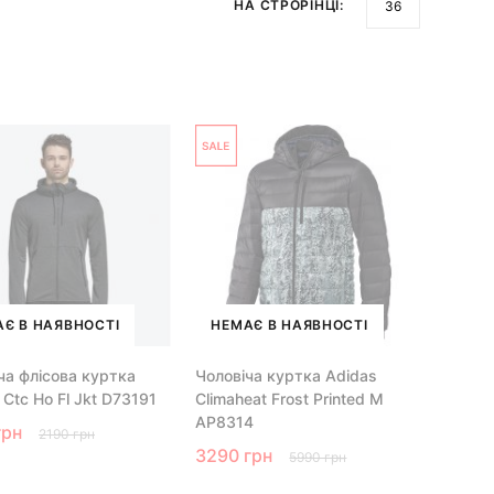
НА СТРОРІНЦІ:
Є В НАЯВНОСТІ
НЕМАЄ В НАЯВНОСТІ
ча флісова куртка
Чоловіча куртка Adidas
 Ctc Ho Fl Jkt D73191
Climaheat Frost Printed M
AP8314
грн
2190 грн
3290 грн
5990 грн