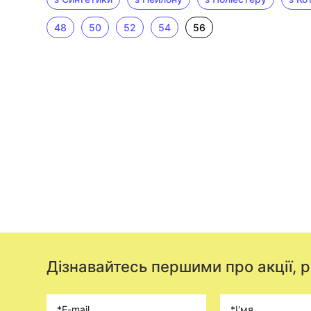
48
50
52
54
56
Дізнавайтесь першими про акції, 