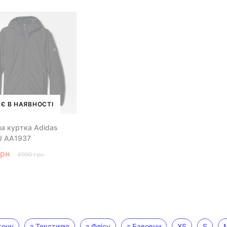
Є В НАЯВНОСТІ
ча куртка Adidas
 J AA1937
грн
4990 грн
тону
з Текстилю
з Флісу
з Бавовни
XS
S