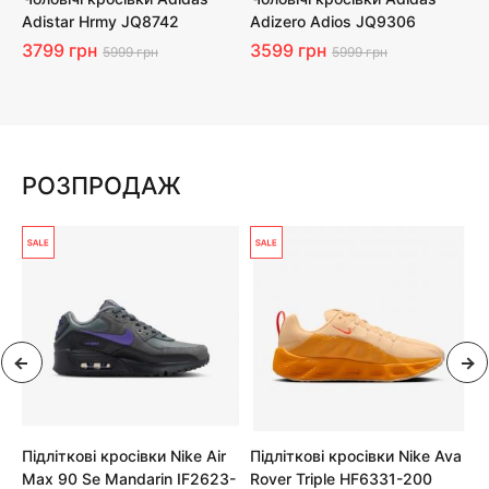
Adistar Hrmy JQ8742
Adizero Adios JQ9306
T
3799 грн
3599 грн
4
5999 грн
5999 грн
РОЗПРОДАЖ
Підліткові кросівки Nike Air
Підліткові кросівки Nike Ava
К
Max 90 Se Mandarin IF2623-
Rover Triple HF6331-200
M