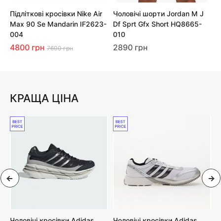
Підліткові кросівки Nike Air
Чоловічі шорти Jordan M J
Пі
Max 90 Se Mandarin IF2623-
Df Sprt Gfx Short HQ8665-
Ro
004
010
37
4800 грн
2890 грн
7600 грн
КРАЩА ЦІНА
Чоловічі кросівки Adidas
Чоловічі кросівки Adidas
Ч