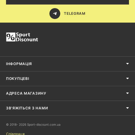
Чому треба вибрати взуття Адідас Нео
Лінійка кросівок і кедів Адідас Нео доводить, що комфорт і стиль
TELEGRAM
можна об'єднати. Adidas NEO полюбилися багатьом своєю
універсальністю, практичністю і стильним виконанням і орієнтовані на
неординарних людей. Якщо ви віддаєте перевагу активний спосіб
життя - то ці кросівки саме для вас! Це ідеальне рішення, як для літа,
так і для осені. Вони прекрасно підходять для занять спортом через
свою легкості і амортизувальних технологій. У них завжди будете
виглядати модно і ноги при цьому залишаться в комфорті.
Повірте, ви не розчаруєтеся в кросівках Адідас Нео, тому що
гарантуємо якість і зручність взуття. В інтернет магазині Sport
Discount продається тільки оригінальний і якісний товар.
ІНФОРМАЦІЯ
ПОКУПЦЕВІ
АДРЕСА МАГАЗИНУ
ЗВ'ЯЖІТЬСЯ З НАМИ
© 2018- 2026 Sport-discount.com.ua
Співпраця