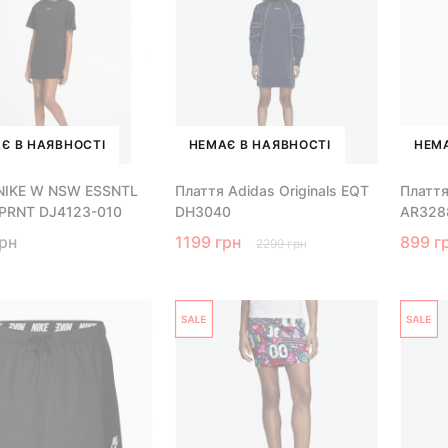
Є В НАЯВНОСТІ
НЕМАЄ В НАЯВНОСТІ
НЕМА
NIKE W NSW ESSNTL
Плаття Adidas Originals EQT
Плаття
PRNT DJ4123-010
DH3040
AR328
грн
1199 грн
899 г
2299 грн