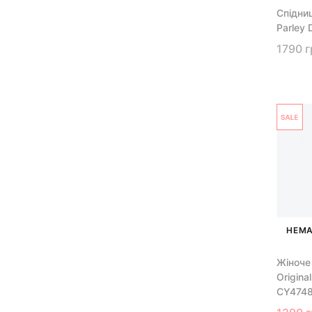
Спідни
Parley
1790 г
НЕМА
Жіноче
Origina
CY474