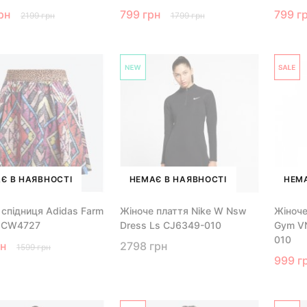
рн
799 грн
799 г
2199 грн
1799 грн
Є В НАЯВНОСТІ
НЕМАЄ В НАЯВНОСТІ
НЕМА
 спідниця Adidas Farm
Жіноче плаття Nike W Nsw
Жіноче
W CW4727
Dress Ls CJ6349-010
Gym V
010
рн
2798 грн
1599 грн
999 г