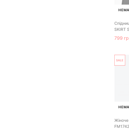
НЕМА
Спідни
SKIRT 
799 гр
НЕМА
Жіноче
FM174