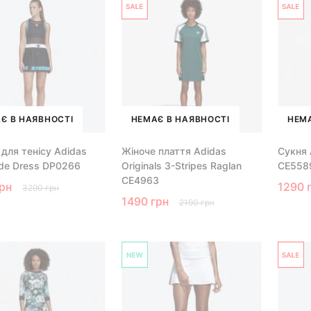
Є В НАЯВНОСТІ
НЕМАЄ В НАЯВНОСТІ
НЕМА
 для тенісу Adidas
Жіноче плаття Adidas
Сукня A
de Dress DP0266
Originals 3-Stripes Raglan
CE558
CE4963
грн
1290 
3290 грн
1490 грн
2190 грн