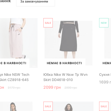
ВАННЯ:
Є В НАЯВНОСТІ
НЕМАЄ В НАЯВНОСТІ
НЕМА
ця Nike NSW Tech
Юбка Nike W Nsw Tp Wvn
Сукня 
 Skirt CZ8918-645
Skirt DD4618-010
1699 
рн
2099 грн
3179 грн
2999 грн