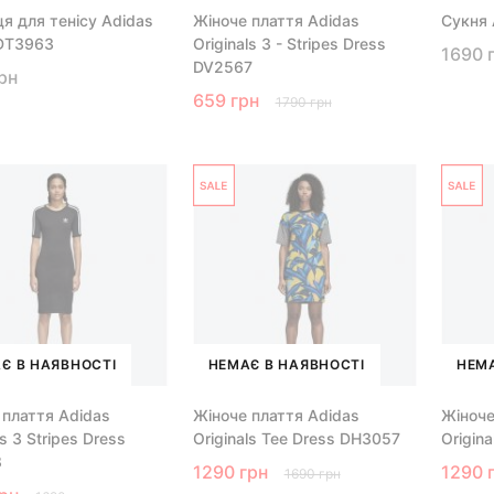
ця для тенісу Adidas
Жіноче плаття Adidas
Сукня 
 DT3963
Originals 3 - Stripes Dress
1690 
DV2567
рн
659 грн
1790 грн
Є В НАЯВНОСТІ
НЕМАЄ В НАЯВНОСТІ
НЕМА
 плаття Adidas
Жіноче плаття Adidas
Жіноче
ls 3 Stripes Dress
Originals Tee Dress DH3057
Origina
8
1290 грн
1290 
1690 грн