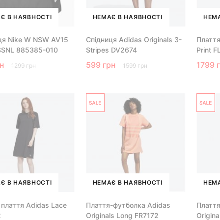
Є В НАЯВНОСТІ
НЕМАЄ В НАЯВНОСТІ
НЕМА
ця Nike W NSW AV15
Спідниця Adidas Originals 3-
Плаття 
SSNL 885385-010
Stripes DV2674
Print 
н
599 грн
1799 
1299 грн
1599 грн
Є В НАЯВНОСТІ
НЕМАЄ В НАЯВНОСТІ
НЕМА
 плаття Adidas Lace
Плаття-футболка Аdidas
Плаття
2
Originals Long FR7172
Origina