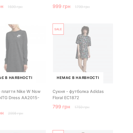
рн
999 грн
1599 грн
1799 грн
Є В НАЯВНОСТІ
НЕМАЄ В НАЯВНОСТІ
 плаття Nike W Nsw
Сукня - футболка Adidas
NTG Dress AA2015-
Floral EC1872
799 грн
1759 грн
рн
2998 грн