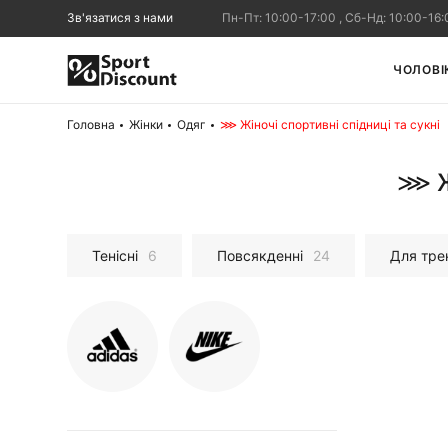
Зв'язатися з нами
Пн-Пт: 10:00-17:00 , Сб-Нд: 10:00-16:
ЧОЛОВІ
Головна
Жінки
Одяг
⋙ Жіночі спортивні спідниці та сукні
⋙ Ж
Тенісні
6
Повсякденні
24
Для тре