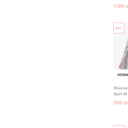
1199 г
НЕМА
Жіноча
Skirt 
569 г