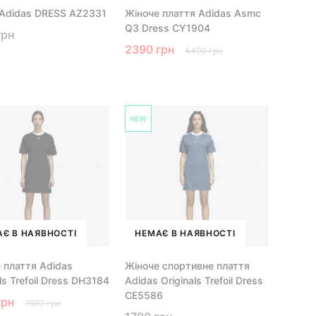
Adidas DRESS AZ2331
Жіноче плаття Adidas Asmc
Q3 Dress CY1904
грн
2390 грн
4490 грн
Є В НАЯВНОСТІ
НЕМАЄ В НАЯВНОСТІ
 плаття Adidas
Жіноче спортивне плаття
ls Trefoil Dress DH3184
Adidas Originals Trefoil Dress
CE5586
грн
1690 грн