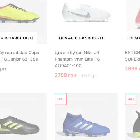
Є В НАЯВНОСТІ
НЕМАЄ В НАЯВНОСТІ
НЕМА
 бутси adidas Copa
Дитячі бутси Nike JR
БУТСИ
 FG Junior GZ1380
Phantom Vnm Elite FG
SUPER
AO0401-100
грн
2999 
2799 грн
4549 грн