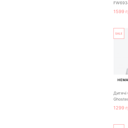
FW693
1599 
НЕМА
Дитячі
Ghoste
1299 