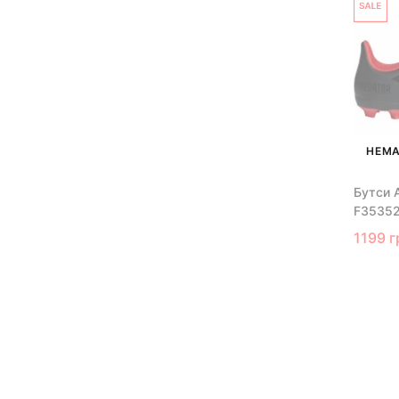
НЕМА
Бутси A
F3535
1199 г