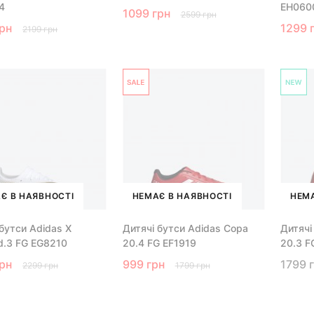
4
EH060
1099 грн
2599 грн
грн
1299 
2199 грн
Є В НАЯВНОСТІ
НЕМАЄ В НАЯВНОСТІ
НЕМА
 бутси Adidas X
Дитячі бутси Adidas Copa
Дитячі
d.3 FG EG8210
20.4 FG EF1919
20.3 F
грн
999 грн
1799 
2299 грн
1799 грн