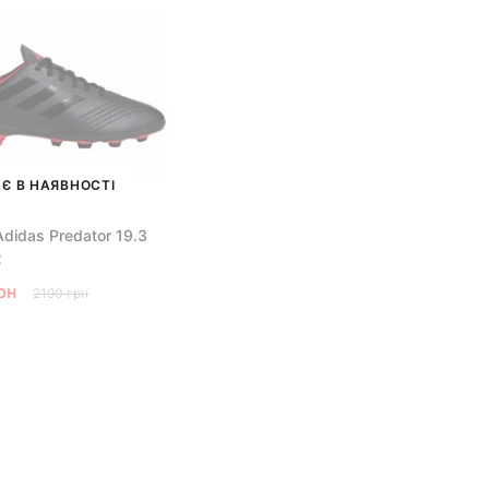
Є В НАЯВНОСТІ
didas Predator 19.3
2
рн
2190 грн