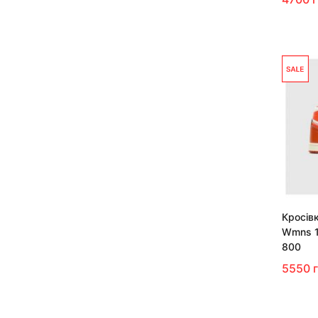
Кросівк
Wmns 1
800
5550 