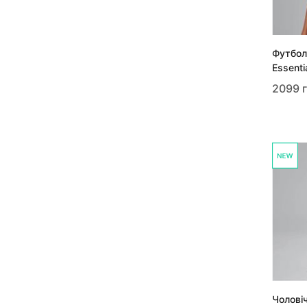
Футбол
Essent
2099 
Чолові