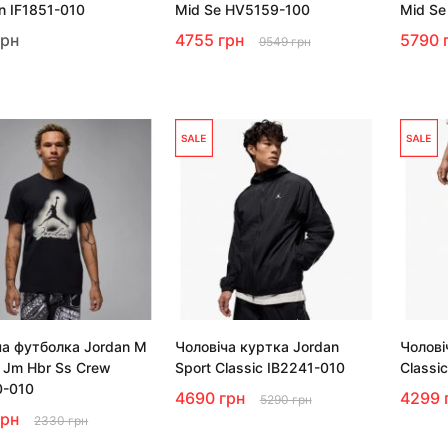
n IF1851-010
Mid Se HV5159-100
Mid Se
грн
4755 грн
5790 
9549 грн
ча футболка Jordan M
Чоловіча куртка Jordan
Чолові
p Jm Hbr Ss Crew
Sport Classic IB2241-010
Classi
0-010
4690 грн
4299 
5290 грн
грн
2330 грн