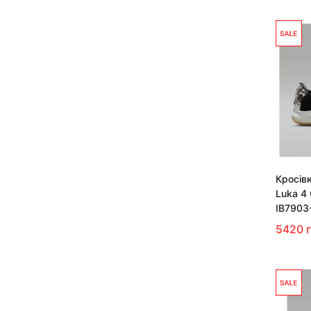
Кросівк
Luka 4
IB7903
5420 