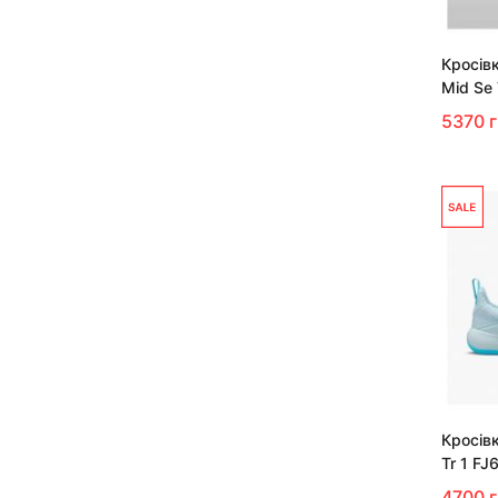
Кросівк
Mid Se 
5370 
Кросівк
Tr 1 FJ
4700 