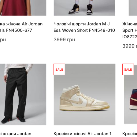
ка жіноча Air Jordan
Чоловічі шорти Jordan M J
Жіноча
ials FN4500-677
Ess Woven Short FN4549-010
Sport H
IO872
грн
3999 грн
3999 
чі штани Jordan
Кросівки жіночі Air Jordan 1
Кросівк