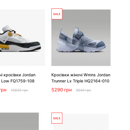
чі кросівки Jordan
Кросівки жіночі Wmns Jordan
e Low FQ1759-108
Trunner Lx Triple HQ2164-010
грн
5290 грн
10630 грн
8549 грн