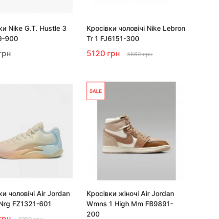
и Nike G.T. Hustle 3
Кросівки чоловічі Nike Lebron
9-900
Tr 1 FJ6151-300
грн
5120 грн
5560 грн
и чоловічі Air Jordan
Кросівки жіночі Air Jordan
 Nrg FZ1321-601
Wmns 1 High Mm FB9891-
200
грн