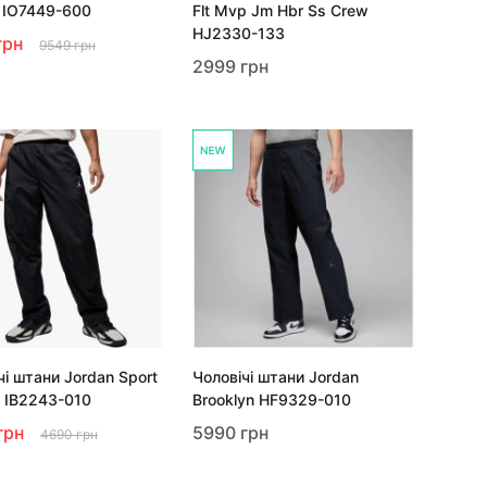
 IO7449-600
Flt Mvp Jm Hbr Ss Crew
HJ2330-133
грн
9549 грн
2999 грн
чі штани Jordan Sport
Чоловічі штани Jordan
c IB2243-010
Brooklyn HF9329-010
грн
5990 грн
4690 грн