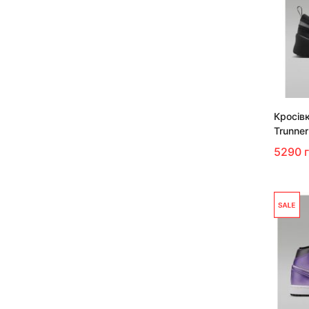
Кросів
Trunner
5290 