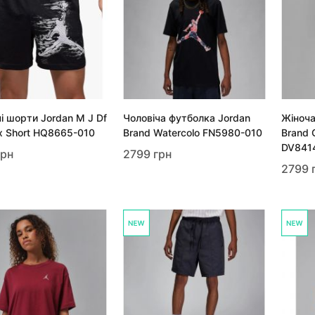
і шорти Jordan M J Df
Чоловіча футболка Jordan
Жіноча
fx Short HQ8665-010
Brand Watercolo FN5980-010
Brand 
DV841
грн
2799 грн
2799 