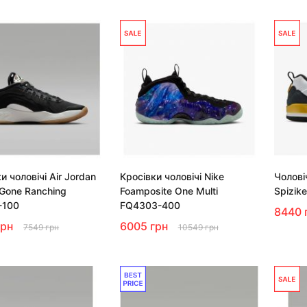
и чоловічі Air Jordan
Кросівки чоловічі Nike
Чолові
 Gone Ranching
Foamposite One Multi
Spizik
-100
FQ4303-400
8440 
грн
6005 грн
7549 грн
10549 грн