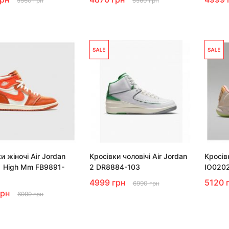
5560 грн
5560 грн
и жіночі Air Jordan
Кросівки чоловічі Air Jordan
Кросів
 High Mm FB9891-
2 DR8884-103
IO020
4999 грн
5120 
6990 грн
грн
6999 грн