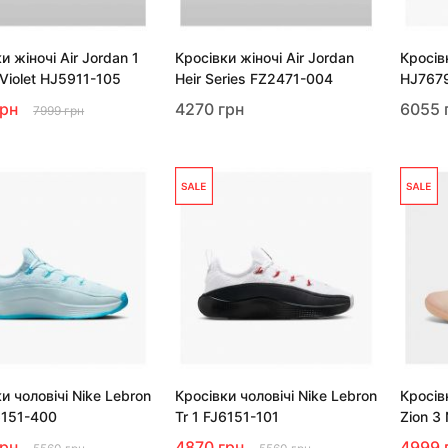
и жіночі Air Jordan 1
Кросівки жіночі Air Jordan
Кросівк
Violet HJ5911-105
Heir Series FZ2471-004
HJ767
грн
4270 грн
6055 
7999 грн
и чоловічі Nike Lebron
Кросівки чоловічі Nike Lebron
Кросівк
6151-400
Tr 1 FJ6151-101
Zion 3
грн
4870 грн
4999 