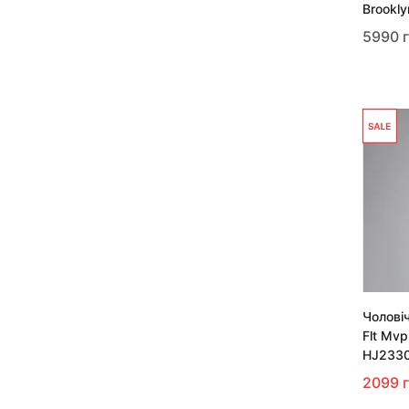
Brookly
5990 
Чолові
Flt Mv
HJ233
2099 