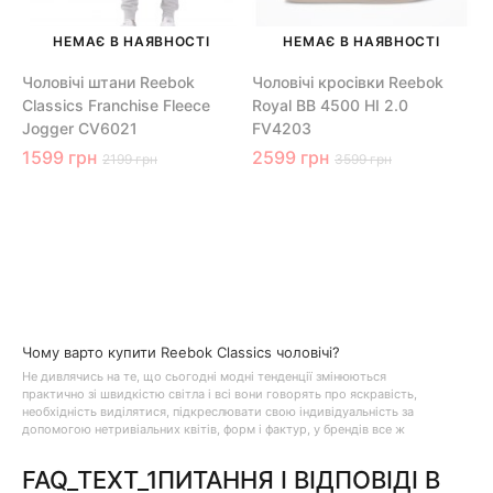
НЕМАЄ В НАЯВНОСТІ
НЕМАЄ В НАЯВНОСТІ
Чоловічі штани Reebok
Чоловічі кросівки Reebok
Classics Franchise Fleece
Royal BB 4500 HI 2.0
Jogger CV6021
FV4203
1599 грн
2599 грн
2199 грн
3599 грн
Чому варто купити Reebok Classics чоловічі?
Не дивлячись на те, що сьогодні модні тенденції змінюються
практично зі швидкістю світла і всі вони говорять про яскравість,
необхідність виділятися, підкреслювати свою індивідуальність за
допомогою нетривіальних квітів, форм і фактур, у брендів все ж
залишилися речі або навіть цілі колекції речей з розряду " вічна
класика ". Якщо ми будемо говорити про компанію Рібок, то тут без
FAQ_TEXT_1ПИТАННЯ І ВІДПОВІДІ В
сумнівів це лінійка одягу та взуття чоловічі Reebok Classics. Причому