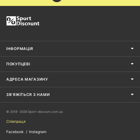
тіла;
світшоти Reebok Classics чоловічі здатні зігріти в холодну пору року і
підходять під будь-який одяг;
матеріал, з яких зроблені толстовки Reebok Classics чоловічі
приємний до тіла і стійкий до навантажень і численним прання.
ІНФОРМАЦІЯ
ПОКУПЦЕВІ
АДРЕСА МАГАЗИНУ
ЗВ'ЯЖІТЬСЯ З НАМИ
© 2018- 2026 Sport-discount.com.ua
Співпраця
Facebook
Instagram