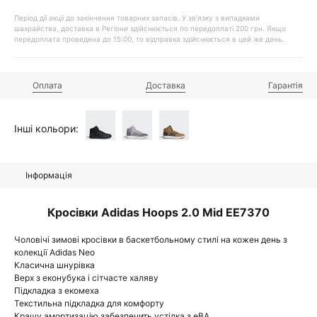
Період дії акції до закінчення товарних запасів. У зв'язку з випадками
шахрайства, доставка в Регіони здійснюється по передоплаті 200 грн. Якщо
передоплата проведена до 15:00, то відправка здійснюється в цей же день.
Оплата
Доставка
Гарантія
Інші кольори:
Інформація
Кросівки Adidas Hoops 2.0 Mid EE7370
Чоловічі зимові кросівки в баскетбольному стилі на кожен день з
колекції Adidas Neo
Класична шнурівка
Верх з еконубука і сітчасте халяву
Підкладка з екомеха
Текстильна підкладка для комфорту
Кращу амортизацію забезпечить устілка з еВА