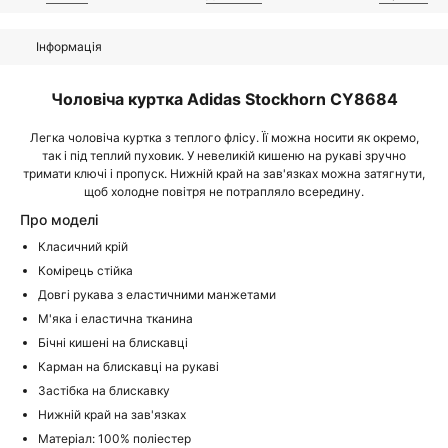
Інформація
Чоловіча
куртка
Adidas Stockhorn CY8684
Легка
чоловіча
куртка
з
теплого
флісу
.
Її
можна
носити
як
окремо
,
так
і
під
теплий
пуховик
.
У невеликій
кишеню
на
рукаві
зручно
тримати
ключі
і
пропуск
.
Нижній
край
на
зав'язках
можна
затягнути
,
щоб
холодне повітря
не потрапляло
всередину
.
Про моделі
Класичний
крій
Комірець стійка
Довгі
рукава
з
еластичними
манжетами
М'яка
і
еластична тканина
Бічні кишені
на блискавці
Карман
на блискавці
на
рукаві
Застібка
на
блискавку
Нижній
край
на
зав'язках
Матеріал
:
100
%
поліестер