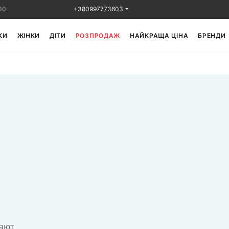
00
+380997773603
КИ
ЖІНКИ
ДІТИ
РОЗПРОДАЖ
НАЙКРАЩА ЦІНА
БРЕНДИ
пают