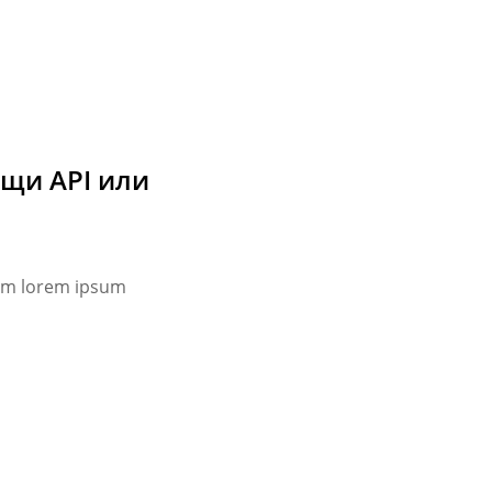
ощи API или
um lorem ipsum