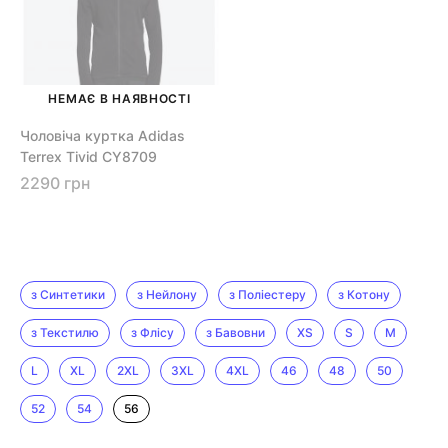
НЕМАЄ В НАЯВНОСТІ
Чоловіча куртка Adidas
Terrex Tivid CY8709
2290 грн
з Синтетики
з Нейлону
з Поліестеру
з Котону
з Текстилю
з Флісу
з Бавовни
XS
S
M
L
XL
2XL
3XL
4XL
46
48
50
52
54
56