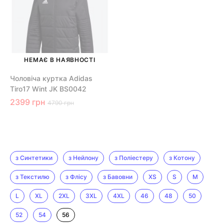
НЕМАЄ В НАЯВНОСТІ
Чоловіча куртка Adidas
Tiro17 Wint JK BS0042
2399 грн
4790 грн
з Синтетики
з Нейлону
з Поліестеру
з Котону
з Текстилю
з Флісу
з Бавовни
XS
S
M
L
XL
2XL
3XL
4XL
46
48
50
52
54
56