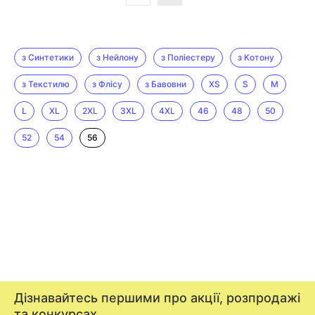
з Синтетики
з Нейлону
з Поліестеру
з Котону
з Текстилю
з Флісу
з Бавовни
XS
S
M
L
XL
2XL
3XL
4XL
46
48
50
52
54
56
Дізнавайтесь першими про акції, розпродажі
та конкурсах.