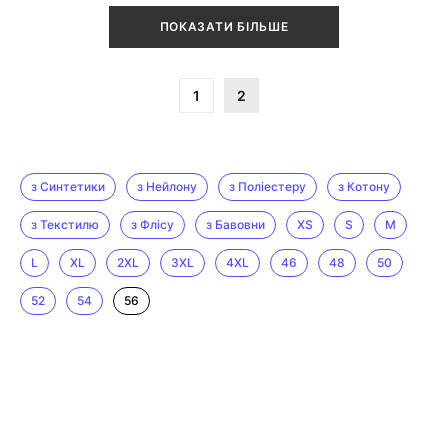
ПОКАЗАТИ БІЛЬШЕ
1
2
з Синтетики
з Нейлону
з Поліестеру
з Котону
з Текстилю
з Флісу
з Бавовни
XS
S
M
L
XL
2XL
3XL
4XL
46
48
50
52
54
56