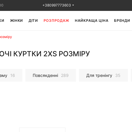
00
+380997773603
КИ
ЖІНКИ
ДІТИ
РОЗПРОДАЖ
НАЙКРАЩА ЦІНА
БРЕНДИ
розміру
ОЧІ КУРТКИ 2XS РОЗМІРУ
изму
16
Повсякденні
289
Для тренінгу
35