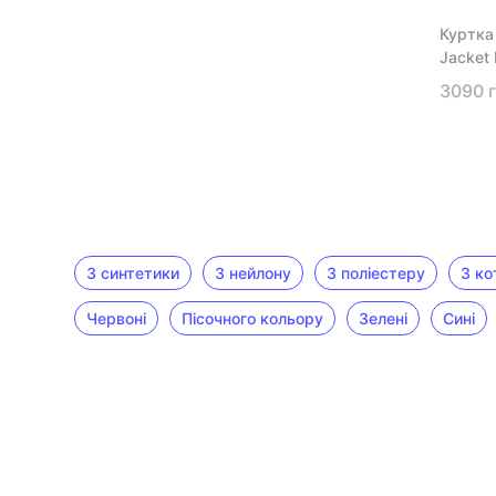
Куртка
Jacket
3090 
З синтетики
З нейлону
З поліестеру
З ко
Червоні
Пісочного кольору
Зелені
Cині