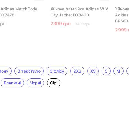
 Adidas MatchCode
Жіноча олімпійка Adidas W V
Жіноча
 DY7478
City Jacket DX8420
Adidas
BK583
грн
2399 грн
3499 грн
2999 
тону
З текстилю
З флісу
2XS
XS
S
M
Блакитні
Чорні
Сірі