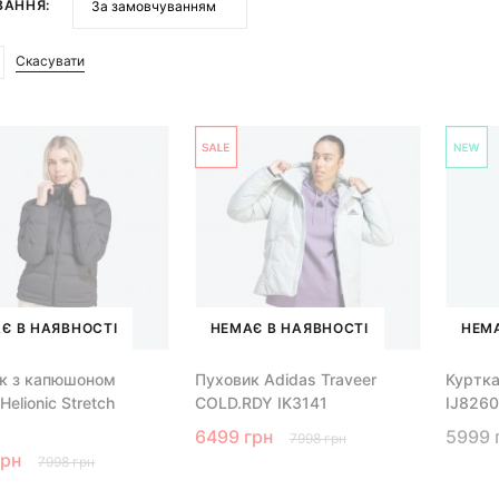
ВАННЯ:
Скасувати
Є В НАЯВНОСТІ
НЕМАЄ В НАЯВНОСТІ
НЕМА
к з капюшоном
Пуховик Adidas Traveer
Куртка
Helionic Stretch
COLD.RDY IK3141
IJ8260
6499 грн
5999 
7998 грн
грн
7998 грн