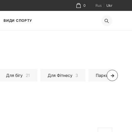
0
Rus
|
Ukr
ВИДИ СПОРТУ
Для бігу
21
Для Фітнесу
3
Парки зимові
37