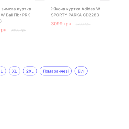
 зимова куртка
Жіноча куртка Adidas W
 W Ball Fibr PRK
SPORTY PARKA CD2283
3
3099 грн
5290 грн
грн
3390 грн
L
XL
2XL
Помаранчеві
Білі