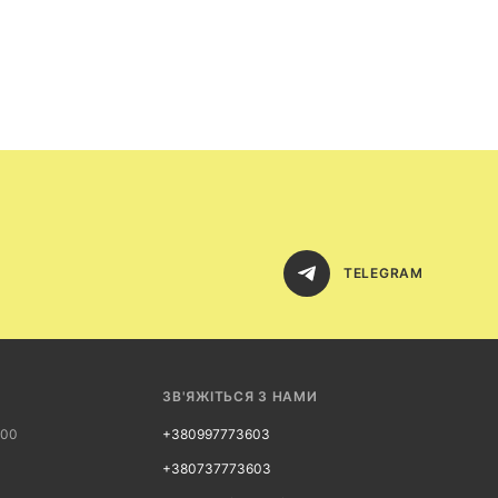
TELEGRAM
ЗВ'ЯЖІТЬСЯ З НАМИ
:00
+380997773603
+380737773603