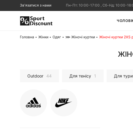
Зв'язатися з нами
Пн-Пт: 10:00-17:00 , Сб-Нд: 10:00-16:
ЧОЛОВІ
Головна
Жінки
Одяг
⋙ Жіночі куртки
Жіночі куртки 2XS 
ЖІН
Outdoor
44
Для тенісу
1
Для тур