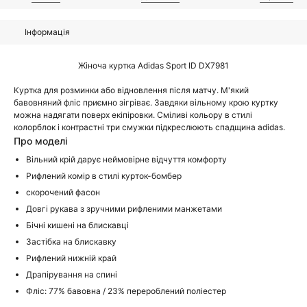
Інформація
Жіноча куртка Adidas Sport ID DX7981
Куртка для розминки або відновлення після матчу. М'який
бавовняний фліс приємно зігріває. Завдяки вільному крою куртку
можна надягати поверх екіпіровки. Сміливі кольору в стилі
колорблок і контрастні три смужки підкреслюють спадщина adidas.
Про моделі
Вільний крій дарує неймовірне відчуття комфорту
Рифлений комір в стилі курток-бомбер
скорочений фасон
Довгі рукава з зручними рифленими манжетами
Бічні кишені на блискавці
Застібка на блискавку
Рифлений нижній край
Драпірування на спині
Фліс: 77% бавовна / 23% перероблений поліестер