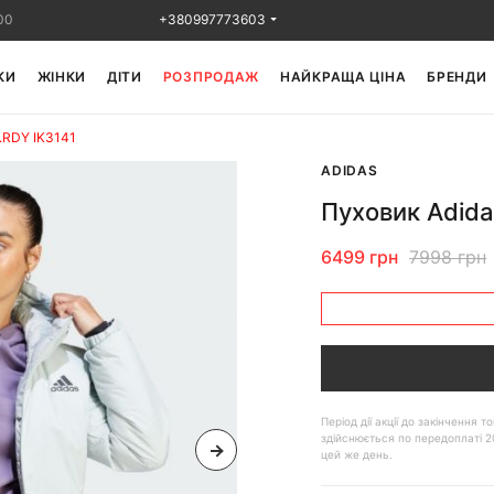
00
+380997773603
КИ
ЖІНКИ
ДІТИ
РОЗПРОДАЖ
НАЙКРАЩА ЦІНА
БРЕНДИ
.RDY IK3141
ADIDAS
Пуховик Adida
6499 грн
7998 грн
Період дії акції до закінчення
здійснюється по передоплаті 2
цей же день.