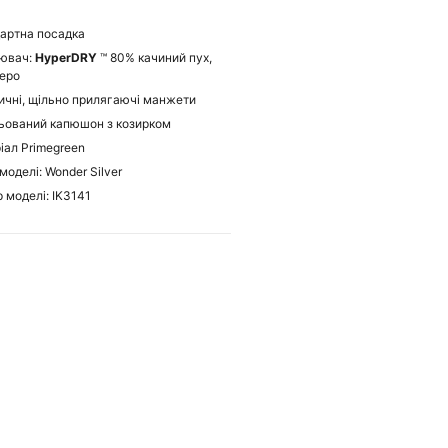
)
артна посадка
ювач:
HyperDRY
™ 80% качиний пух,
еро
ичні, щільно прилягаючі манжети
ьований капюшон з козирком
іал Primegreen
моделі: Wonder Silver
 моделі: IK3141