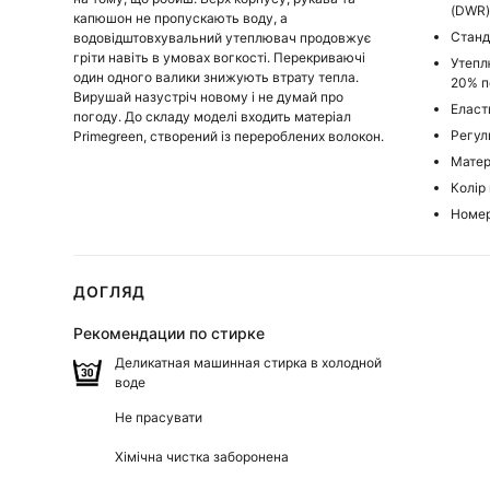
(DWR
капюшон не пропускають воду, а
Станд
водовідштовхувальний утеплювач продовжує
гріти навіть в умовах вогкості. Перекриваючі
Утепл
один одного валики знижують втрату тепла.
20% п
Вирушай назустріч новому і не думай про
Еласт
погоду. До складу моделі входить матеріал
Регул
Primegreen, створений із перероблених волокон.
Матер
Колір 
Номер
ДОГЛЯД
Рекомендации по стирке
Деликатная машинная стирка в холодной
воде
Не прасувати
Хімічна чистка заборонена