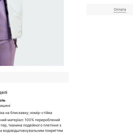
Оплата
делі
ель
кишені
бка на блискавку; комір-стійка
ний матеріал: 100% перероблений
стер, тканина подвійного плетіння з
м водовідштовхувальним покриттям