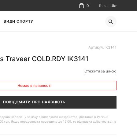
0
Rus
|
Ukr
ВИДИ СПОРТУ
Артикул: IK3141
s Traveer COLD.RDY IK3141
Стежити за ціною
Немає в наявності
ПОВІДОМИТИ ПРО НАЯВНІСТЬ
 товарних запасів. У зв'язку з випадками шахрайства, доставка в Регіони
00 грн. Якщо передоплата проведена до 15:00, то відправка здійснюється в