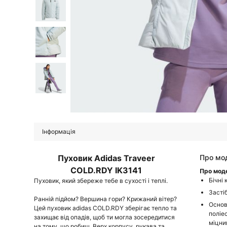
Інформація
Пуховик Adidas Traveer
Про мо
COLD.RDY IK3141
Про мод
Бічні 
Пуховик, який збереже тебе в сухості і теплі.
Засті
Ранній підйом? Вершина гори? Крижаний вітер?
Основ
Цей пуховик adidas COLD.RDY зберігає тепло та
поліе
захищає від опадів, щоб ти могла зосередитися
міцни
на тому, що робиш. Верх корпусу, рукава та