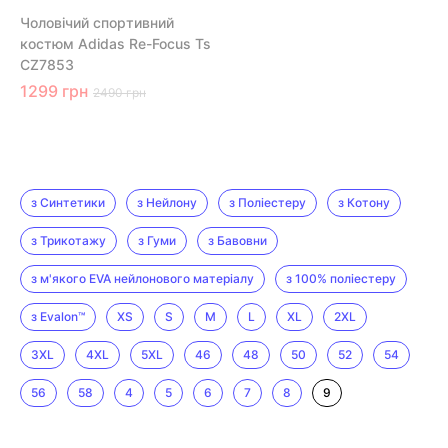
Чоловічий спортивний
костюм Adidas Re-Focus Ts
CZ7853
1299 грн
2490 грн
з Синтетики
з Нейлону
з Поліестеру
з Котону
з Трикотажу
з Гуми
з Бавовни
з м'якого EVA нейлонового матеріалу
з 100% поліестеру
з Evalon™
XS
S
M
L
XL
2XL
3XL
4XL
5XL
46
48
50
52
54
56
58
4
5
6
7
8
9