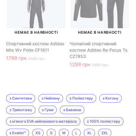
НЕМАЄ В НАЯВНОСТІ
НЕМАЄ В НАЯВНОСТІ
Спортивний костюм Adidas
Чоловічий спортивний
Mts Wv Pride CF1611
костюм Adidas Re-Focus Ts
CZ7853
1799 грн
3490 грн
1299 грн
2490 грн
з Синтетики
з Нейлону
з Поліестеру
з Котону
з Трикотажу
з Гуми
з Бавовни
з м'якого EVA нейлонового матеріалу
з 100% поліестеру
з Evalon™
XS
S
M
L
XL
2XL