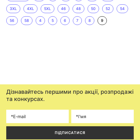
3XL
4XL
5XL
46
48
50
52
54
56
58
4
5
6
7
8
9
Дізнавайтесь першими про акції, розпродажі
та конкурсах.
ПІДПИСАТИСЯ