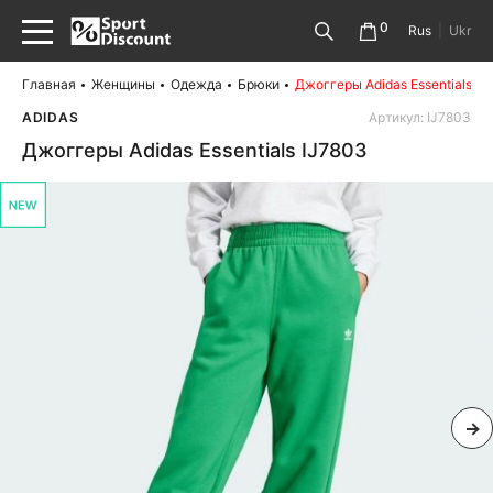
0
Rus
|
Ukr
Главная
Женщины
Одежда
Брюки
Джоггеры Adidas Essentials IJ
ADIDAS
Артикул: IJ7803
Джоггеры Adidas Essentials IJ7803