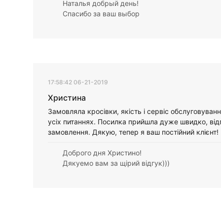
Наталья добрый день!
Спасибо за ваш выбор
17:58:42 06-21-2019
Христина
Замовляла кросівки, якість і сервіс обслуговуванн
усіх питаннях. Посилка прийшла дуже швидко, від
замовлення. Дякую, тепер я ваш постійний клієнт!
Доброго дня Христино!
Дякуемо вам за щірий відгук)))