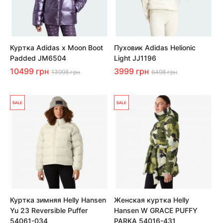
Куртка Adidas x Moon Boot
Пуховик Adidas Helionic
Padded JM6504
Light JJ1196
10499 грн
3999 грн
13998 грн
6498 грн
Куртка зимняя Helly Hansen
Женская куртка Helly
Yu 23 Reversible Puffer
Hansen W GRACE PUFFY
54061-034
PARKA 54016-431