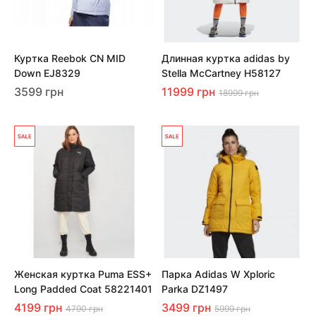
Куртка Reebok CN MID
Длинная куртка adidas by
Down EJ8329
Stella McCartney H58127
3599 грн
11999 грн
18999 грн
Женская куртка Puma ESS+
Парка Adidas W Xploric
Long Padded Coat 58221401
Parka DZ1497
4199 грн
3499 грн
4790 грн
5999 грн