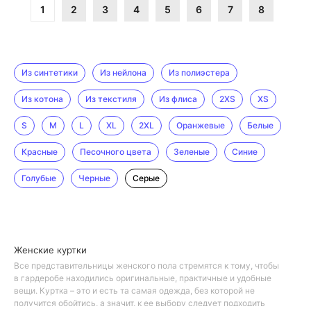
1
2
3
4
5
6
7
8
Из синтетики
Из нейлона
Из полиэстера
Из котона
Из текстиля
Из флиса
2XS
XS
S
M
L
XL
2XL
Оранжевые
Белые
Красные
Песочного цвета
Зеленые
Синие
Голубые
Черные
Серые
Женские куртки
Все представительницы женского пола стремятся к тому, чтобы
в гардеробе находились оригинальные, практичные и удобные
вещи. Куртка – это и есть та самая одежда, без которой не
получится обойтись, а значит, к ее выбору следует подходить