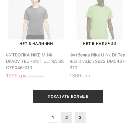
НЕТ В НАЛИЧИИ
НЕТ В НАЛИЧИИ
ФУТБОЛКА NIKE M NK
Футболка Nike U Nk Df Tee
DFADV TECHKNIT ULTRA SS
Run Division Su22 DM5437-
CZ9046-010
377
1999 грн
1399 грн
2729 грн
ПОКАЗАТЬ БОЛЬШЕ
1
2
3