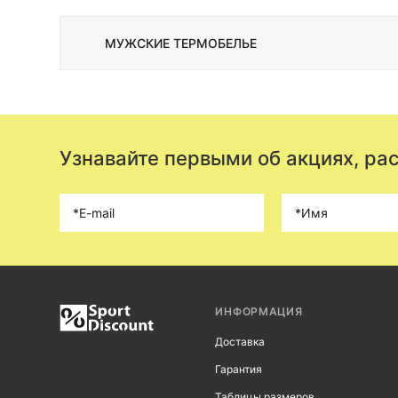
то части натуральных волокон. Но если вы являетесь диким приверж
термобелье мужское, произведенное из натуральных материалов, то 
стоит дороже остальных, но этот неприятный момент с быстрой впи
МУЖСКИЕ ТЕРМОБЕЛЬЕ
Узнавайте первыми об акциях, ра
ИНФОРМАЦИЯ
Доставка
Гарантия
Таблицы размеров