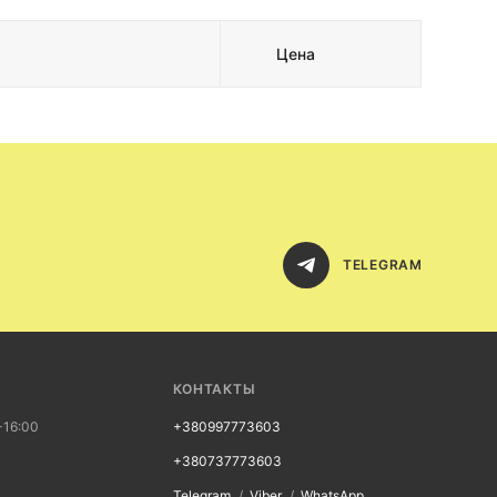
Цена
TELEGRAM
КОНТАКТЫ
-16:00
+380997773603
+380737773603
Telegram
Viber
WhatsApp