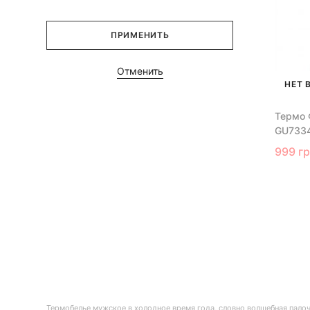
ПРИМЕНИТЬ
Отменить
НЕТ 
Термо 
GU733
999 г
Термобелье мужское в холодное время года, словно волшебная палочк