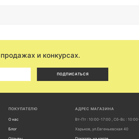
енцем натуральных тканей, и для вас крайне принципиально купить адидас
поищите такую ткань как бамбуковое волокно. Естественно, этот материал
тываемостью влаги в этой истории менее заметен.
спродажах и конкурсах.
ПОДПИСАТЬСЯ
ПОКУПАТЕЛЮ
АДРЕС МАГАЗИНА
О нас
Вт-Пт : 10:00-17:00 , Сб-Вс : 10:00
Блог
Харьков, ул.Евгеньевская 40
Отзывы
Показать на карте