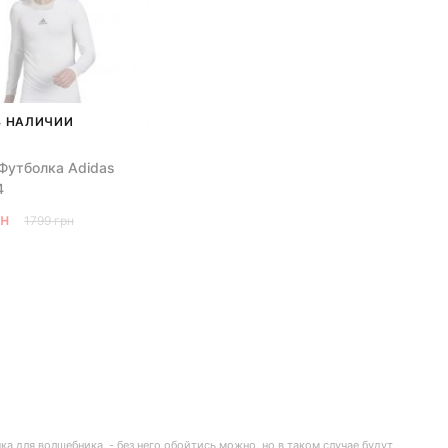
В НАЛИЧИИ
Футболка Adidas
4
рн
1799 грн
а для волшебника, - без него обойтись можно, но в таком случае будут