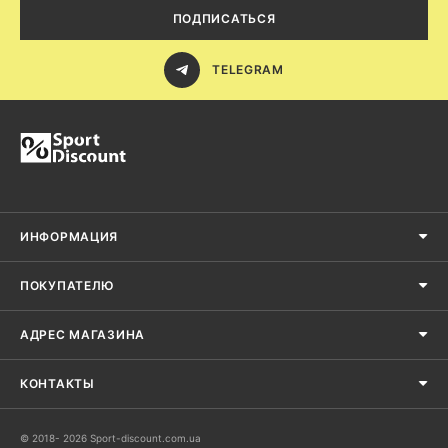
полном комфорте.
ПОДПИСАТЬСЯ
Внешней материал очень износостойкий. Опять же таки,
потому что создавался для спорта, а там могло случиться
всякое.
TELEGRAM
Все материалы абсолютно натуральны и экологичны.
Кроссовки reebok classic женские купить можно в фирменных
магазинах Рибок в Полтаве, Ровно, Сумах, Тернополе, Ужгороде,
Херсоне, Хмельницком, Черкассах, Чернигове, Черновцах и других
городах Украины.
ИНФОРМАЦИЯ
ПОКУПАТЕЛЮ
АДРЕС МАГАЗИНА
КОНТАКТЫ
© 2018- 2026 Sport-discount.com.ua