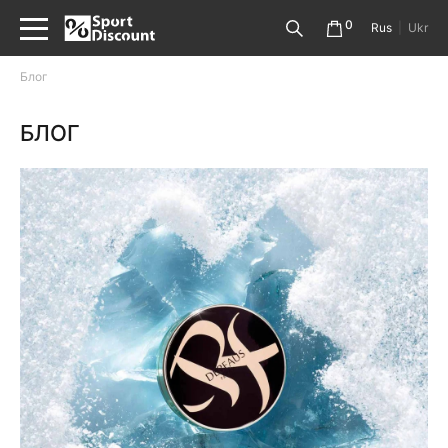
0
Rus
|
Ukr
Блог
БЛОГ