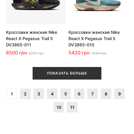
Кроссовки женские Nike
Кроссовки женские Nike
React X Pegasus Trail 5
React X Pegasus Trail 5
DV3865-011
DV3865-010
6500 грн
5420 грн
9290 грн
7549 грн
ПОКАЗАТЬ БОЛЬШЕ
1
2
3
4
5
6
7
8
9
10
11