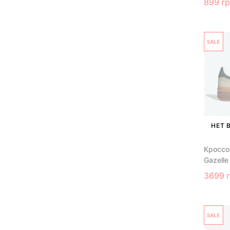
899 г
НЕТ 
Кроссов
Gazelle
3699 