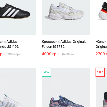
вки Adidas
Кроссовки Adidas Originals
Женски
ndo JS1193
Falcon IG5732
Origin
грн
4999 грн
2799 
3999 грн
6299 грн