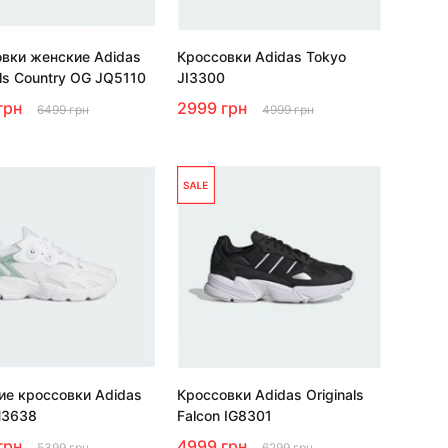
вки женские Adidas
Кроссовки Adidas Tokyo
als Country OG JQ5110
JI3300
грн
2999 грн
6499 грн
4999 грн
е кроссовки Adidas
Кроссовки Adidas Originals
IH3638
Falcon IG8301
грн
4999 грн
5399 грн
6299 грн