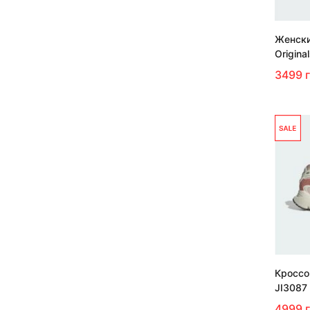
Женски
Origina
3499 
Кроссо
JI3087
4999 