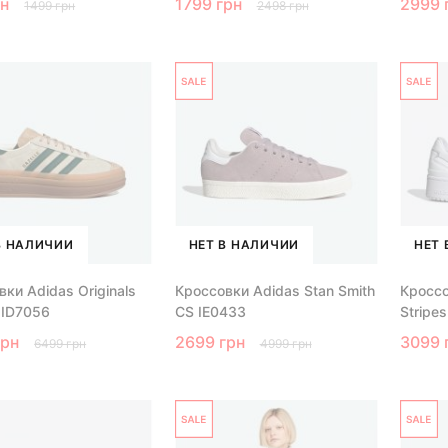
рн
1799 грн
2999 
1499 грн
2498 грн
В НАЛИЧИИ
НЕТ В НАЛИЧИИ
НЕТ 
ки Adidas Originals
Кроссовки Adidas Stan Smith
Кроссо
 ID7056
CS IE0433
Stripe
грн
2699 грн
3099 
6499 грн
4999 грн