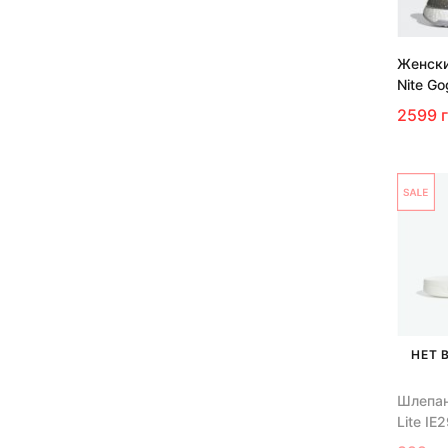
Женски
Nite G
2599 
НЕТ 
Шлепан
Lite IE