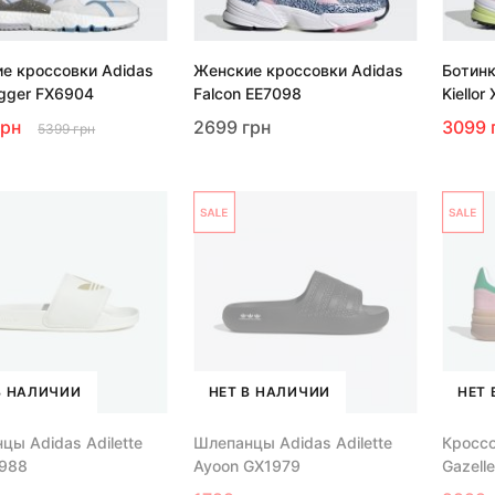
е кроссовки Adidas
Женские кроссовки Adidas
Ботинк
ogger FX6904
Falcon EE7098
Kiellor
грн
2699 грн
3099 
5399 грн
В НАЛИЧИИ
НЕТ В НАЛИЧИИ
НЕТ 
цы Adidas Adilette
Шлепанцы Adidas Adilette
Кроссо
2988
Ayoon GX1979
Gazell