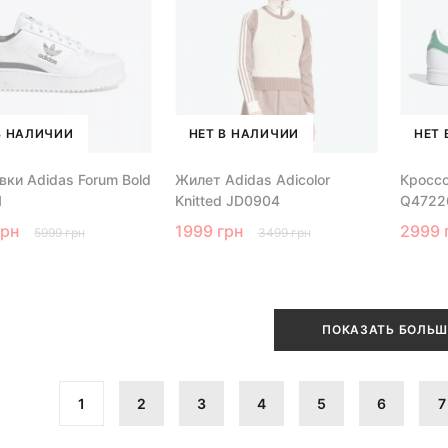
В НАЛИЧИИ
НЕТ В НАЛИЧИИ
НЕТ 
вки Adidas Forum Bold
Жилет Adidas Adicolor
Кроссо
1
Knitted JD0904
Q4722
грн
1999 грн
2999 
5999 грн
3499 грн
ПОКАЗАТЬ БОЛЬШ
1
2
3
4
5
6
7