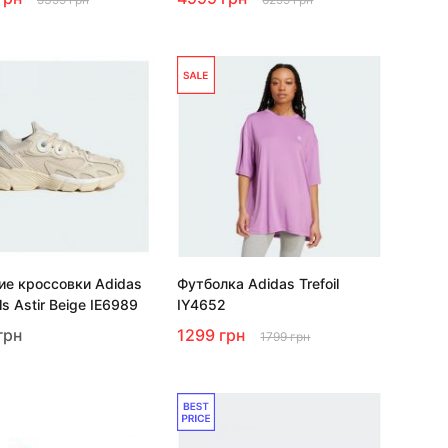
е кроссовки Adidas
Футболка Adidas Trefoil
ls Astir Beige IE6989
IY4652
грн
1299 грн
1799 грн