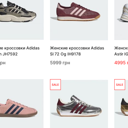
е кроссовки Adidas
Женские кроссовки Adidas
Женски
en JH7592
Sl 72 Og IH9178
Astir 
грн
5999 грн
4995 