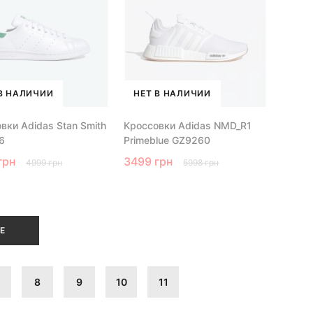
В НАЛИЧИИ
НЕТ В НАЛИЧИИ
вки Adidas Stan Smith
Кроссовки Adidas NMD_R1
6
Primeblue GZ9260
грн
3499 грн
4999 грн
5998 грн
Е
8
9
10
11