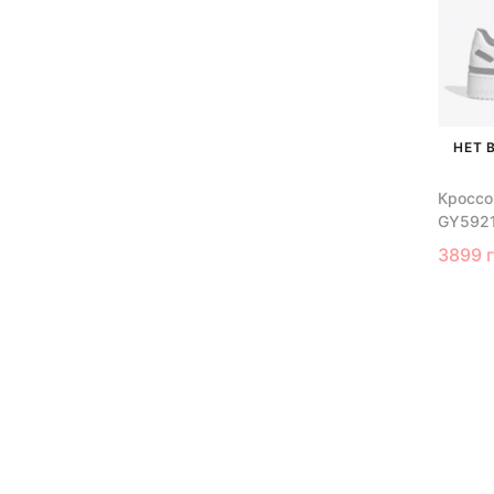
НЕТ 
Кроссо
GY592
3899 