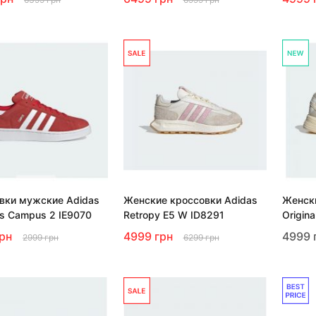
вки мужские Adidas
Женские кроссовки Adidas
Женски
ls Campus 2 IE9070
Retropy E5 W ID8291
Origina
грн
4999 грн
4999 
2999 грн
6299 грн