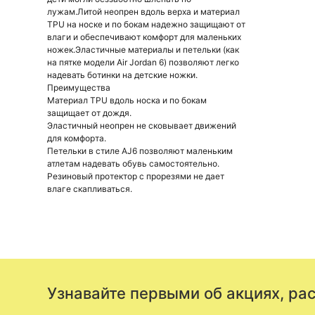
лужам.Литой неопрен вдоль верха и материал
TPU на носке и по бокам надежно защищают от
влаги и обеспечивают комфорт для маленьких
ножек.Эластичные материалы и петельки (как
на пятке модели Air Jordan 6) позволяют легко
надевать ботинки на детские ножки.
Преимущества
Материал TPU вдоль носка и по бокам
защищает от дождя.
Эластичный неопрен не сковывает движений
для комфорта.
Петельки в стиле AJ6 позволяют маленьким
атлетам надевать обувь самостоятельно.
Резиновый протектор с прорезями не дает
влаге скапливаться.
Узнавайте первыми об акциях, ра