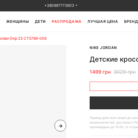
+380997773603
Ы
ЖЕНЩИНЫ
ДЕТИ
РАСПРОДАЖА
ЛУЧШАЯ ЦЕНА
БРЕНД
ordan Drip 23 CT5799-006
NIKE JORDAN
Детские кросс
1499 грн
3029 грн
Период действия акции до ок
мошенничества, доставка в Ре
произведена до 15:00, то отпр