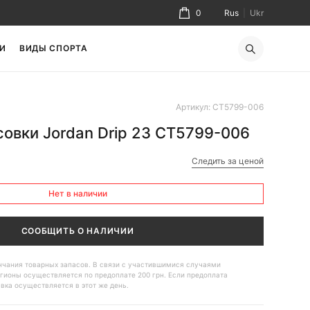
0
Rus
|
Ukr
И
ВИДЫ СПОРТА
Артикул: CT5799-006
овки Jordan Drip 23 CT5799-006
Следить за ценой
Нет в наличии
СООБЩИТЬ О НАЛИЧИИ
ончания товарных запасов. В связи с участившимися случаями
гионы осуществляется по предоплате 200 грн. Если предоплата
авка осуществляется в этот же день.