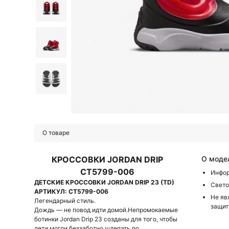
О товаре
КРОССОВКИ JORDAN DRIP
О моде
CT5799-006
Инфор
ДЕТСКИЕ КРОССОВКИ JORDAN DRIP 23 (TD)
Свето
АРТИКУЛ: CT5799-006
Не яв
Легендарный стиль.
защи
Дождь — не повод идти домой.Непромокаемые
ботинки Jordan Drip 23 созданы для того, чтобы
дети могли беззаботно шлепать по