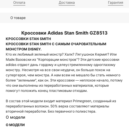
Оплата
Доставка
Гарантия
О товаре
Кроссовки Adidas Stan Smith GZ8513
КРОССОВКИ STAN SMITH
КРОССОВКИ STAN SMITH С САМЫМ ОЧАРОВАТЕЛЬНЫМ
МОНСТРОМ DISNEY.
Кто их любимый зеленый монстр? Халк? Лягушонок Кермит? Или
Майк Вазовски из "Корпорации монстров"? Эти детские кроссовки
adidas отдают дань гордому и целеустремленному одноглазому
монстру. Несмотря на все свои неудачи, он больше похож на
супергероя, чем монстра. А нам всем не мешало бы стать немного
более "зелеными", как он. Эти кроссовки — неплохое начало, потому
что они выполнены из переработанных материалов, которые
помогут положить конец пластиковым отходам.
В состав этой модели входит материал Primegreen, созданный из
переработанных волокон. 50% верха составляют материалы
вторичной переработки. Без первичного полиэстера.
О модели
О МОДЕЛИ