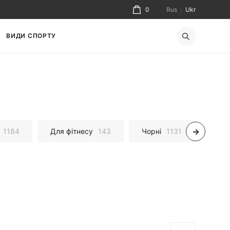
0
Rus
|
Ukr
ВИДИ СПОРТУ
1184
Для фітнесу
143
Чорні
1131
Білі