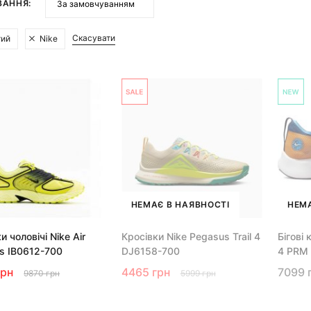
ВАННЯ:
Скасувати
тий
Nike
НЕМАЄ В НАЯВНОСТІ
НЕМА
и чоловічі Nike Air
Кросівки Nike Pegasus Trail 4
Бігові 
s IB0612-700
DJ6158-700
4 PRM
грн
4465 грн
7099 
9870 грн
5999 грн