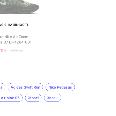
Є В НАЯВНОСТІ
ки Nike Air Zoom
us 37 DH4264-001
грн
4999 грн
va
Adidas Swift Run
Nike Pegasus
 Air Max 95
Жовті
Зелені