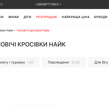
00
+380997773603
КИ
ЖІНКИ
ДІТИ
РОЗПРОДАЖ
НАЙКРАЩА ЦІНА
БРЕНДИ
івки Найк
Чоловічі кросівки Найк
ОВІЧІ КРОСІВКИ НАЙК
кінгу і туризму
142
Повсякденні
2536
Для бігу