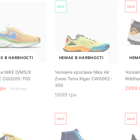
Є В НАЯВНОСТІ
НЕМАЄ В НАЯВНОСТІ
НЕМА
ки NIKE D/MS/X
Чоловічі кросівки Nike Air
Чолові
E CQ0205-700
Zoom Terra Kiger CW6062-
Wildho
300
грн
2999 
4149 грн
5699 грн