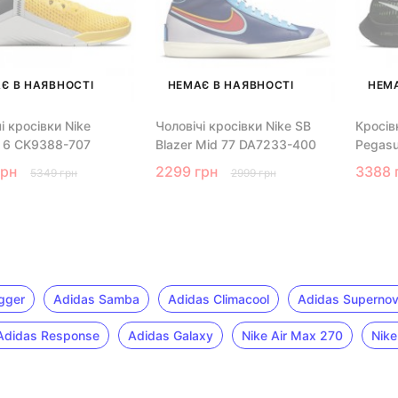
Є В НАЯВНОСТІ
НЕМАЄ В НАЯВНОСТІ
НЕМА
і кросівки Nike
Чоловічі кросівки Nike SB
Кросів
 6 CK9388-707
Blazer Mid 77 DA7233-400
Pegas
грн
2299 грн
3388 
5349 грн
2999 грн
gger
Adidas Samba
Adidas Climacool
Adidas Superno
Adidas Response
Adidas Galaxy
Nike Air Max 270
Nike