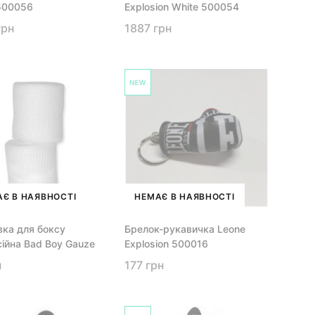
500056
Explosion White 500054
грн
1887 грн
Є В НАЯВНОСТІ
НЕМАЄ В НАЯВНОСТІ
вка для боксу
Брелок-рукавичка Leone
ійна Bad Boy Gauze
Explosion 500016
н
177 грн