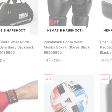
Є В НАЯВНОСТІ
НЕМАЄ В НАЯВНОСТІ
НЕМА
orilla Wear Norris
Рукавички Gorilla Wear
Пояс Go
 Gym Bag / Backpack
Mosby Boxing Gloves Black
Padded 
99186900
99905900
Black 
грн
1476 грн
1476 