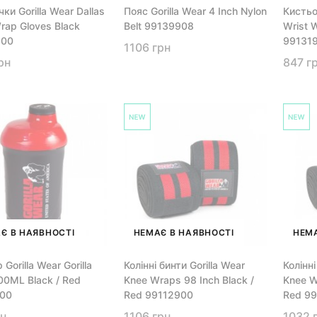
ки Gorilla Wear Dallas
Пояс Gorilla Wear 4 Inch Nylon
Кистьов
rap Gloves Black
Belt 99139908
Wrist W
900
99131
1106 грн
рн
847 г
Є В НАЯВНОСТІ
НЕМАЄ В НАЯВНОСТІ
НЕМА
Gorilla Wear Gorilla
Колінні бинти Gorilla Wear
Колінні
00ML Black / Red
Knee Wraps 98 Inch Black /
Knee W
900
Red 99112900
Red 99
рн
1106 грн
1032 