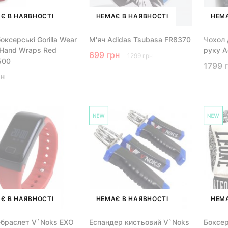
Є В НАЯВНОСТІ
НЕМАЄ В НАЯВНОСТІ
НЕМА
оксерські Gorilla Wear
М'яч Adidas Tsubasa FR8370
Чохол 
 Hand Wraps Red
руку A
699 грн
1299 грн
500
1799 
рн
Є В НАЯВНОСТІ
НЕМАЄ В НАЯВНОСТІ
НЕМА
-браслет V`Noks EXO
Еспандер кистьовий V`Noks
Боксер