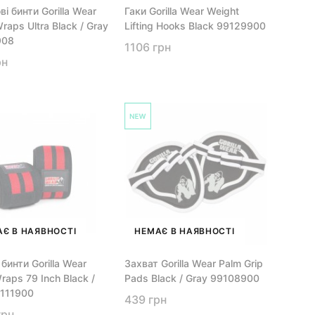
і бинти Gorilla Wear
Гаки Gorilla Wear Weight
raps Ultra Black / Gray
Lifting Hooks Black 99129900
908
1106 грн
рн
Є В НАЯВНОСТІ
НЕМАЄ В НАЯВНОСТІ
 бинти Gorilla Wear
Захват Gorilla Wear Palm Grip
raps 79 Inch Black /
Pads Black / Gray 99108900
111900
439 грн
грн