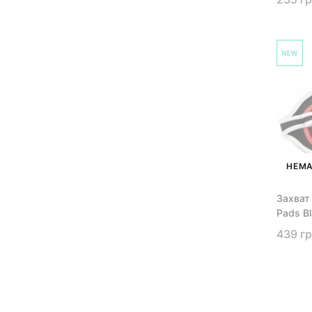
НЕМА
Захват 
Pads B
439 г