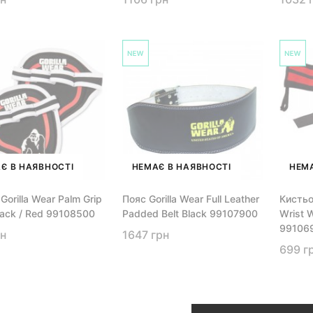
Є В НАЯВНОСТІ
НЕМАЄ В НАЯВНОСТІ
НЕМА
Gorilla Wear Palm Grip
Пояс Gorilla Wear Full Leather
Кистьов
lack / Red 99108500
Padded Belt Black 99107900
Wrist 
99106
рн
1647 грн
699 г