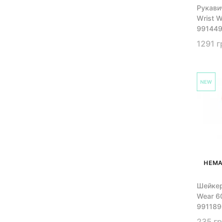
Рукавич
Wrist W
99144
1291 г
НЕМА
Шейкер 
Wear 6
99118
235 г