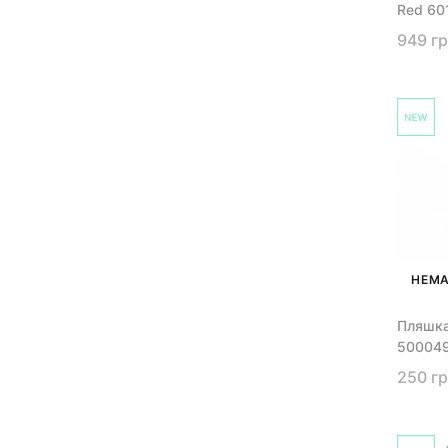
Red 60
949 г
НЕМА
Пляшка
50004
250 г