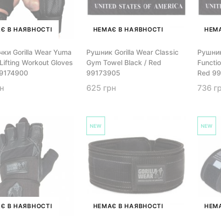
Є В НАЯВНОСТІ
НЕМАЄ В НАЯВНОСТІ
НЕМА
чки Gorilla Wear Yuma
Рушник Gorilla Wear Classic
Рушник
Lifting Workout Gloves
Gym Towel Black / Red
Functi
99174900
99173905
Red 9
н
625 грн
736 г
Є В НАЯВНОСТІ
НЕМАЄ В НАЯВНОСТІ
НЕМА