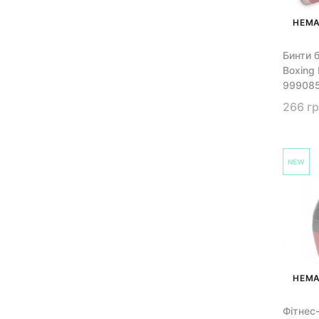
НЕМА
Бинти б
Boxing
99908
266 г
НЕМА
Фітнес