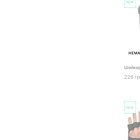
НЕМА
Шейкер
226 г