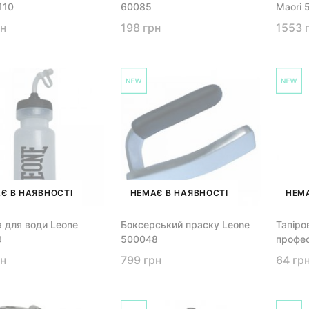
110
60085
Maori 
рн
198 грн
1553 
Є В НАЯВНОСТІ
НЕМАЄ В НАЯВНОСТІ
НЕМА
 для води Leone
Боксерський праску Leone
Тапіро
9
500048
профес
рн
799 грн
64 гр