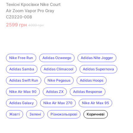
Тенісні Кросівки Nike Court
Air Zoom Vapor Pro Gray
CZ0220-008
2599 грн
4999 грн
Nike Free Run
Adidas Ozweego
Adidas Nite Jogger
Adidas Samba
Adidas Climacool
Adidas Supernova
Adidas Swift Run
Nike Pegasus
Adidas Hoops
Nike Air Max 90
Adidas ZX
Adidas Response
Adidas Galaxy
Nike Air Max 270
Nike Air Max 95
Жовті
Зелені
Різнокольорові
Коричневі