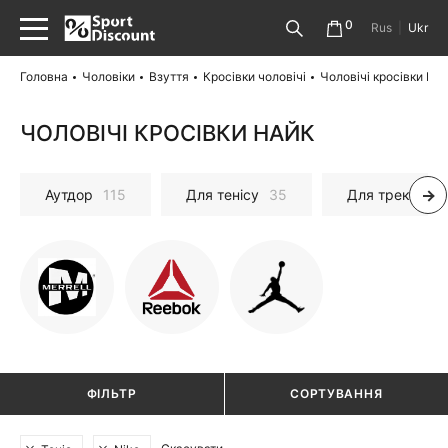
0
Rus
|
Ukr
Головна
Чоловіки
Взуття
Кросівки чоловічі
Чоловічі кросівки На
ЧОЛОВІЧІ КРОСІВКИ НАЙК
Аутдор
115
Для тенісу
35
Для трекінгу і
ФІЛЬТР
СОРТУВАННЯ