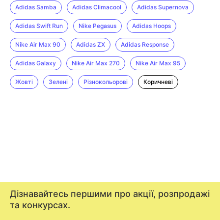
Adidas Samba
Adidas Climacool
Adidas Supernova
Adidas Swift Run
Nike Pegasus
Adidas Hoops
Nike Air Max 90
Adidas ZX
Adidas Response
Adidas Galaxy
Nike Air Max 270
Nike Air Max 95
Жовті
Зелені
Різнокольорові
Коричневі
Дізнавайтесь першими про акції, розпродажі
та конкурсах.