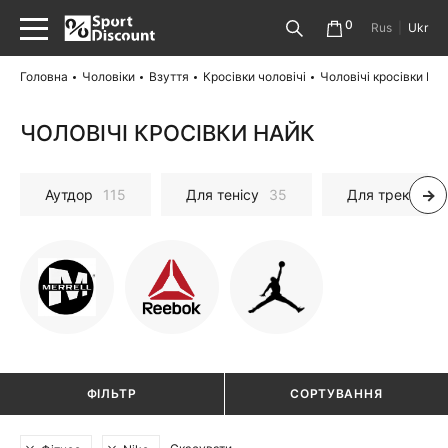
0
Rus
|
Ukr
Головна
Чоловіки
Взуття
Кросівки чоловічі
Чоловічі кросівки На
ЧОЛОВІЧІ КРОСІВКИ НАЙК
Аутдор
115
Для тенісу
35
Для трекінгу і
ФІЛЬТР
СОРТУВАННЯ