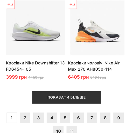
Кросівки Nike Downshifter 13
Кросівки чоловічі Nike Air
FD6454-105
Max 270 AH8050-114
3999 грн
6405 грн
4450 грн
9494 грн
ПОКАЗАТИ БІЛЬШЕ
1
2
3
4
5
6
7
8
9
10
11