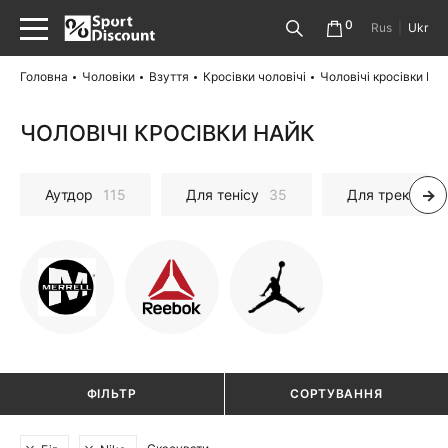
0
Rus
|
Ukr
Головна
Чоловіки
Взуття
Кросівки чоловічі
Чоловічі кросівки На
ЧОЛОВІЧІ КРОСІВКИ НАЙК
Аутдор
115
Для тенісу
35
Для трекінгу і
ФІЛЬТР
СОРТУВАННЯ