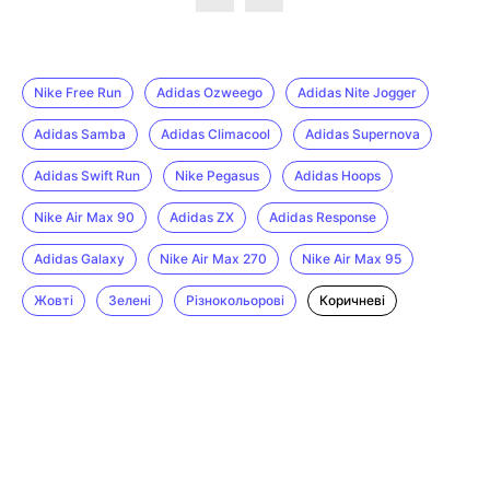
Nike Free Run
Adidas Ozweego
Adidas Nite Jogger
Adidas Samba
Adidas Climacool
Adidas Supernova
Adidas Swift Run
Nike Pegasus
Adidas Hoops
Nike Air Max 90
Adidas ZX
Adidas Response
Adidas Galaxy
Nike Air Max 270
Nike Air Max 95
Жовті
Зелені
Різнокольорові
Коричневі