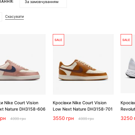
ВАННЯ:
Скасувати
и Nike Court Vision
Кросівки Nike Court Vision
Кросів
xt Nature DH3158-606
Low Next Nature DH3158-701
Revolu
грн
3550 грн
3250 
4999 грн
4999 грн