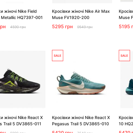
и жіночі Nike Field
Кросівки жіночі Nike Air Max
Кросів
 Metallic HQ7397-001
Muse FV1920-200
Muse 
грн
5295 грн
5195 
4590 грн
9549 грн
и жіночі Nike React X
Кросівки жіночі Nike React X
Кросів
s Trail 5 DV3865-011
Pegasus Trail 5 DV3865-010
10 HQ
грн
5420 грн
5470 