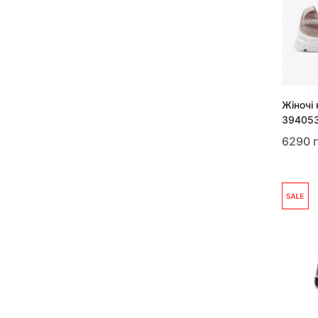
Жіночі 
39405
6290 