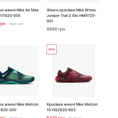
ки жіночі Nike Air Max
Жіночі кросівки Nike Wmns
FV1920-005
Juniper Trail 2 Gtx HM9725-
001
грн
9549 грн
8990 грн
ки жіночі Nike Metcon
Кросівки жіночі Nike Metcon
2620-300
10 HQ2620-603
грн
5470 грн