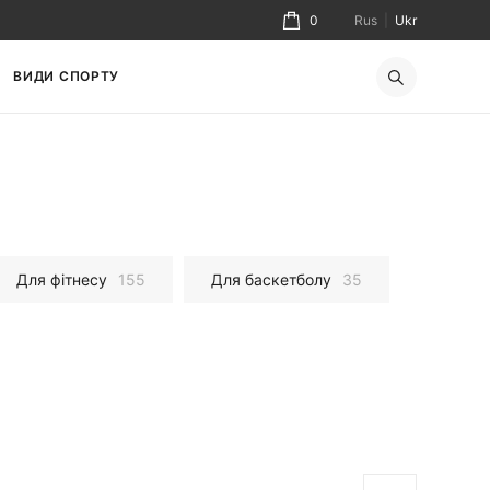
0
Rus
|
Ukr
ВИДИ СПОРТУ
Для фітнесу
155
Для баскетболу
35