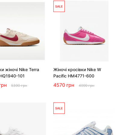
и жіночі Nike Terra
Жіночі кросівки Nike W
 HQ1940-101
Pacific HM4771-600
грн
4570 грн
5390 грн
4999 грн