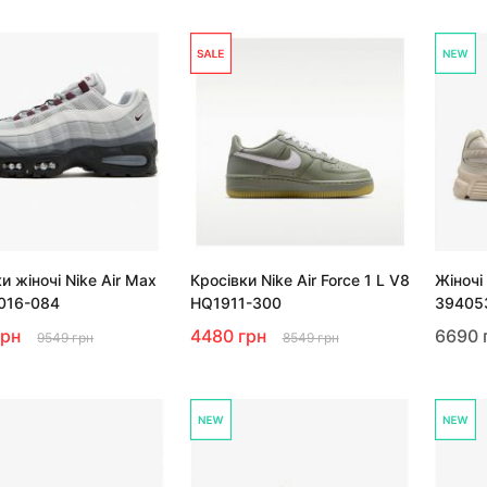
и жіночі Nike Air Max
Кросівки Nike Air Force 1 L V8
Жіночі 
016-084
HQ1911-300
39405
грн
4480 грн
6690 
9549 грн
8549 грн