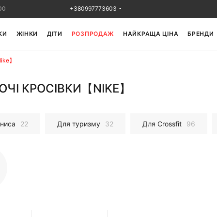
00
+380997773603
КИ
ЖІНКИ
ДІТИ
РОЗПРОДАЖ
НАЙКРАЩА ЦІНА
БРЕНДИ
Nike】
ОЧІ КРОСІВКИ【NIKE】
нниса
22
Для туризму
32
Для Crossfit
96