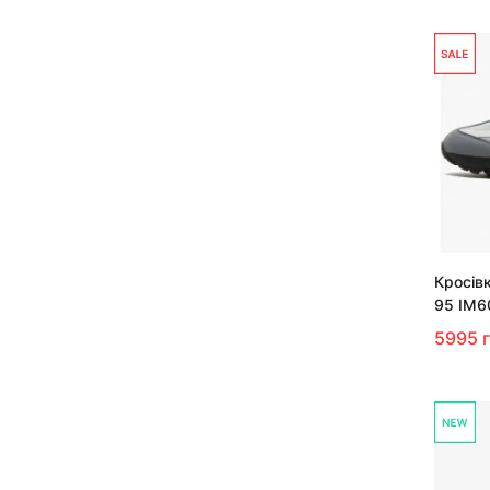
Кросівк
95 IM6
5995 