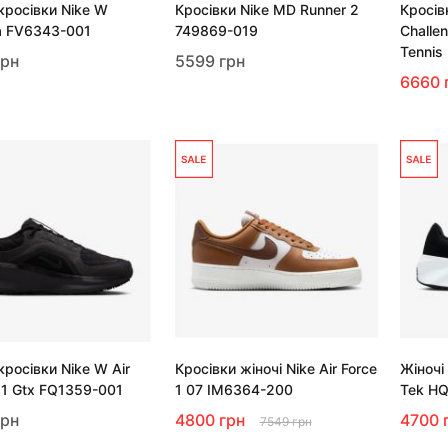
кросівки Nike W
Кросівки Nike MD Runner 2
Кросів
a FV6343-001
749869-019
Challe
Tennis
грн
5599 грн
6660 
кросівки Nike W Air
Кросівки жіночі Nike Air Force
Жіночі
11 Gtx FQ1359-001
1 07 IM6364-200
Tek H
грн
4800 грн
4700 
7549 грн