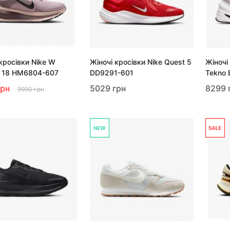
кросівки Nike W
Жіночі кросівки Nike Quest 5
Жіночі
 18 HM6804-607
DD9291-601
Tekno
грн
5029 грн
8299 
9990 грн