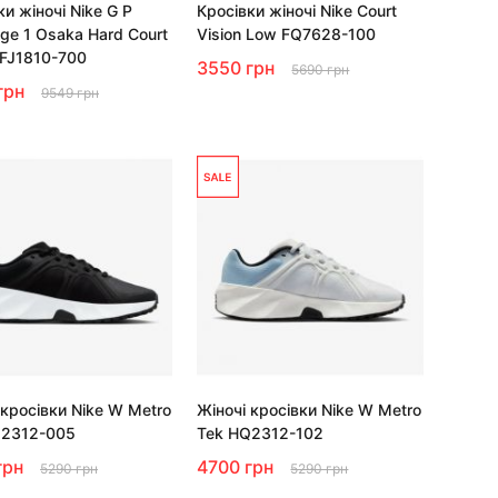
ки жіночі Nike G P
Кросівки жіночі Nike Court
nge 1 Osaka Hard Court
Vision Low FQ7628-100
 FJ1810-700
3550 грн
5690 грн
грн
9549 грн
 кросівки Nike W Metro
Жіночі кросівки Nike W Metro
Q2312-005
Tek HQ2312-102
грн
4700 грн
5290 грн
5290 грн