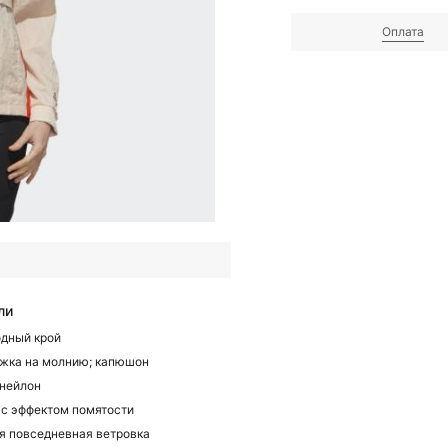
Оплата
ли
дный крой
жка на молнию; капюшон
нейлон
 с эффектом помятости
я повседневная ветровка