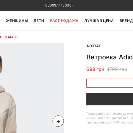
+380997773603
Ы
ЖЕНЩИНЫ
ДЕТИ
РАСПРОДАЖА
ЛУЧШАЯ ЦЕНА
БРЕНД
4U GH4461
ADIDAS
Ветровка Adi
699 грн
1799 грн
Период действия акции до ок
мошенничества, доставка в Ре
произведена до 15:00, то отпр