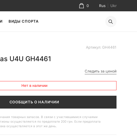
0
Rus
|
Ukr
И
ВИДЫ СПОРТА
Артикул: GH4461
das U4U GH4461
Следить за ценой
Нет в наличии
СООБЩИТЬ О НАЛИЧИИ
ончания товарных запасов. В связи с участившимися случаями
гионы осуществляется по предоплате 200 грн. Если предоплата
авка осуществляется в этот же день.