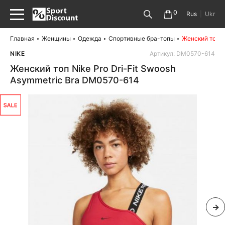
0
Rus
|
Ukr
Главная
Женщины
Одежда
Спортивные бра-топы
Женский топ N
NIKE
Артикул: DM0570-614
Женский топ Nike Pro Dri-Fit Swoosh
Asymmetric Bra DM0570-614