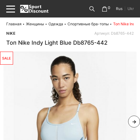
0
Rus
|
Ukr
Главная
Женщины
Одежда
Спортивные бра-топы
Топ Nike Indy 
NIKE
Артикул: Db8765-442
Топ Nike Indy Light Blue Db8765-442