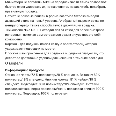
Миниатюрные логотипы Nike на передней части лямок позволяют
быстро отрегулировать их, не наклоняясь назад, чтобы подобрать
правильную посадку.
Сетчатые боковые панели в форме логотипа Swoosh выводят
дышащий стиль на новый уровень. V-образный вырез и сетка по
центру спереди также способствуют циркуляции воздуха.
Технология Nike Dri-FIT отводит пот от кожи для более быстрого
испарения, помогая вам оставаться сухим и чувствовать себя
комфортно.
Карманы для подушек имеют сетку с обеих сторон, которая
удерживает подкладки на месте.
Плоские швы проклеены для создания ощущения гладкости, что
делает ее достаточно удобной для ношения в течение всего дня.
О модели
Информация о продукте
Основная часть: 72 % полиэстер/28 % спандекс. Вставки: 82%
полиэстер/18% спандекс. Нижняя кромка: 81 % нейлон/19 %
спандекс. Подкладка: 80% полиэстер/20% спандекс. Вставки
подкладка/ткань верха подкладки/ткань подкладки спинки: 100%
полиэстер. Подкладка: 100% полиуретан.