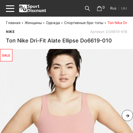
0
Rus
|
Ukr
Главная
Женщины
Одежда
Спортивные бра-топы
Топ Nike Dri-Fi
NIKE
Артикул: DO6619-618
Топ Nike Dri-Fit Alate Ellipse Do6619-010