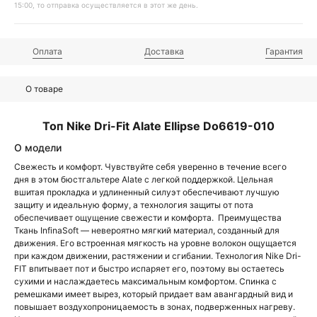
15:00, то отправка осуществляется в этот же день.
Оплата
Доставка
Гарантия
О товаре
Топ Nike Dri-Fit Alate Ellipse Do6619-010
О модели
Свежесть и комфорт. Чувствуйте себя уверенно в течение всего
дня в этом бюстгальтере Alate с легкой поддержкой. Цельная
вшитая прокладка и удлиненный силуэт обеспечивают лучшую
защиту и идеальную форму, а технология защиты от пота
обеспечивает ощущение свежести и комфорта. Преимущества
Ткань InfinaSoft — невероятно мягкий материал, созданный для
движения. Его встроенная мягкость на уровне волокон ощущается
при каждом движении, растяжении и сгибании. Технология Nike Dri-
FIT впитывает пот и быстро испаряет его, поэтому вы остаетесь
сухими и наслаждаетесь максимальным комфортом. Спинка с
ремешками имеет вырез, который придает вам авангардный вид и
повышает воздухопроницаемость в зонах, подверженных нагреву.