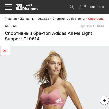
0
Rus
|
Ukr
Главная
Женщины
Одежда
Спортивные бра-топы
Спортивный бр
ADIDAS
Артикул: GL0614
Спортивный бра-топ Adidas All Me Light
Support GL0614