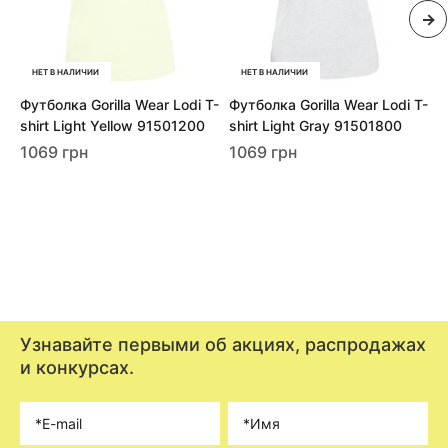
НЕТ В НАЛИЧИИ
НЕТ В НАЛИЧИИ
Футболка Gorilla Wear Lodi T-
Футболка Gorilla Wear Lodi T-
Д
shirt Light Yellow 91501200
shirt Light Gray 91501800
M
(
1069 грн
1069 грн
1
Узнавайте первыми об акциях, распродажах
и конкурсах.