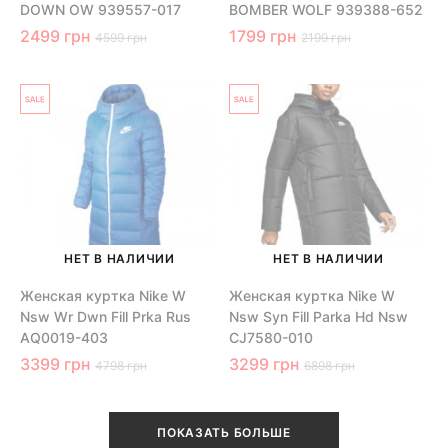
DOWN OW 939557-017
BOMBER WOLF 939388-652
2499 грн
1799 грн
4599 грн
2199 грн
НЕТ В НАЛИЧИИ
НЕТ В НАЛИЧИИ
Женская куртка Nike W
Женская куртка Nike W
Nsw Wr Dwn Fill Prka Rus
Nsw Syn Fill Parka Hd Nsw
AQ0019-403
CJ7580-010
3399 грн
3299 грн
4798 грн
6898 грн
ПОКАЗАТЬ БОЛЬШЕ