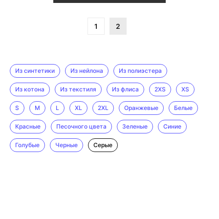
1
2
Из синтетики
Из нейлона
Из полиэстера
Из котона
Из текстиля
Из флиса
2XS
XS
S
M
L
XL
2XL
Оранжевые
Белые
Красные
Песочного цвета
Зеленые
Синие
Голубые
Черные
Серые