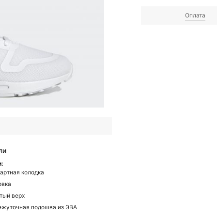
Оплата
ли
и:
артная колодка
овка
тый верх
жуточная подошва из ЭВА