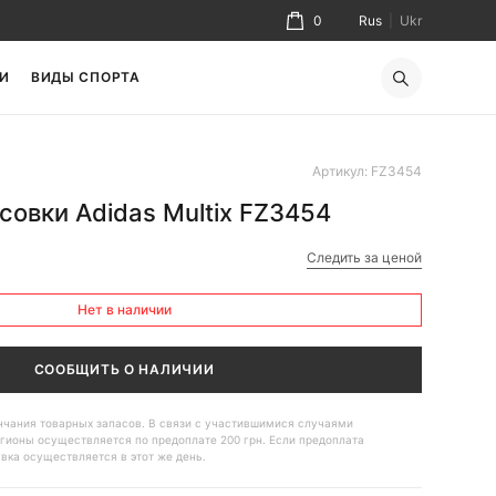
0
Rus
|
Ukr
И
ВИДЫ СПОРТА
Артикул: FZ3454
овки Adidas Multix FZ3454
Следить за ценой
Нет в наличии
СООБЩИТЬ О НАЛИЧИИ
ончания товарных запасов. В связи с участившимися случаями
гионы осуществляется по предоплате 200 грн. Если предоплата
авка осуществляется в этот же день.