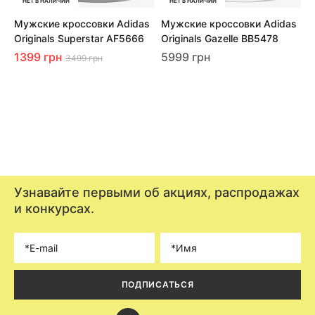
НЕТ В НАЛИЧИИ
НЕТ В НАЛИЧИИ
Мужские кроссовки Adidas
Мужские кроссовки Adidas
М
Originals Superstar AF5666
Originals Gazelle BB5478
H
1399 грн
5999 грн
3
3499 грн
Узнавайте первыми об акциях, распродажах
и конкурсах.
ПОДПИСАТЬСЯ