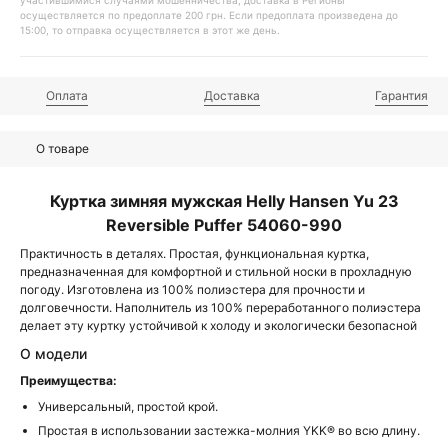
участившимися случаями мошенничества, доставка в Регионы
осуществляется по предоплате 200 грн. Если предоплата произведена до
15:00, то отправка осуществляется в этот же день.
Оплата
Доставка
Гарантия
О товаре
Куртка зимняя мужская Helly Hansen Yu 23
Reversible Puffer 54060-990
Практичность в деталях. Простая, функциональная куртка,
предназначенная для комфортной и стильной носки в прохладную
погоду. Изготовлена из 100% полиэстера для прочности и
долговечности. Наполнитель из 100% переработанного полиэстера
делает эту куртку устойчивой к холоду и экологически безопасной
О модели
Преимущества:
Универсальный, простой крой.
Простая в использовании застежка-молния YKK® во всю длину.