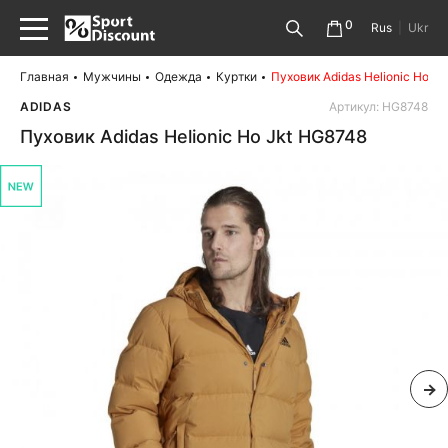
0
Rus
|
Ukr
Главная
Мужчины
Одежда
Куртки
Пуховик Adidas Helionic Ho J
ADIDAS
Артикул: HG8748
Пуховик Adidas Helionic Ho Jkt HG8748