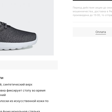
Период действия акции до ок
мошенничества, доставка в Ре
произведена до 15:00, то отпр
Оплата
ли
й, синтетический верх
вка фиксирует стопу во время
ений
олоски из искусственной кожи по
м
я функциональная стелька