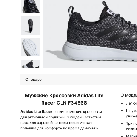
О товаре
Мужские Кроссовки Adidas Lite
О моде
Racer CLN F34568
Легки
Шнуро
Adidas Lite Racer
легкие и мягкие кроссовки
движ
для активных и подвижных людей. Сетчатый
верх для хорошей вентиляции, и мягкая
Три п
подошва для комфорта во время движений.
бока
Мягка