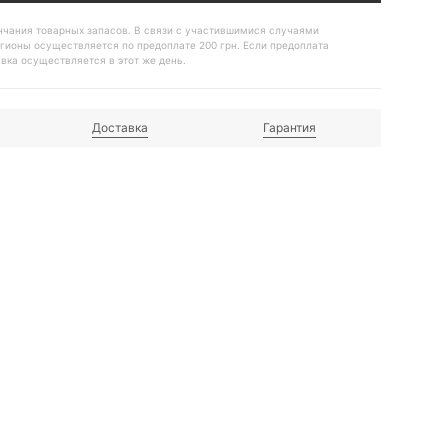
ончания товарных запасов. В связи с участившимися случаями
гионы осуществляется по предоплате 200 грн. Если предоплата
авка осуществляется в этот же день.
Доставка
Гарантия