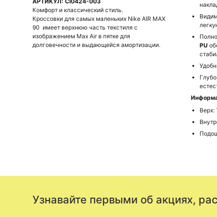
АРТИКУЛ: CI0424-003
накл
Комфорт и классический стиль.
Види
Кроссовки для самых маленьких Nike AIR MAX
легку
90 имеет верхнюю часть текстиля с
изображением Max Air в пятке для
Полно
долговечности и выдающейся амортизации.
PU
об
стаби
Удобн
Глубо
естес
Информа
Верх:
Внутр
Подош
Узнавайте первыми об акциях, ра