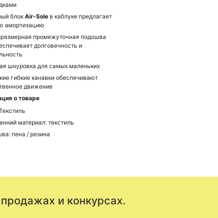
адками
мый блок
Air-Sole
в каблуке предлагает
ю амортизацию
размерная промежуточная подошва
еспечивает долговечность и
льность
ая шнуровка для самых маленьких
кие гибкие канавки обеспечивают
твенное движение
ция о товаре
 Текстиль
енний материал: текстиль
ва: пена / резина
спродажах и конкурсах.