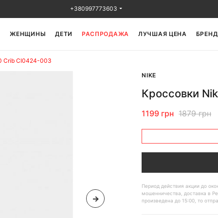
+380997773603
Ы
ЖЕНЩИНЫ
ДЕТИ
РАСПРОДАЖА
ЛУЧШАЯ ЦЕНА
БРЕНД
0 Crib CI0424-003
NIKE
Кроссовки Nik
1199 грн
1879 грн
Период действия акции до ок
мошенничества, доставка в Ре
произведена до 15:00, то отпр