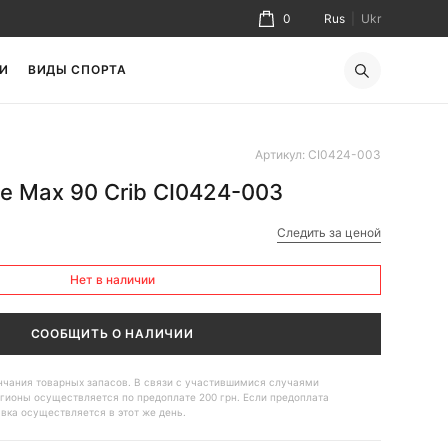
0
Rus
|
Ukr
И
ВИДЫ СПОРТА
Артикул: CI0424-003
e Max 90 Crib CI0424-003
Следить за ценой
Нет в наличии
СООБЩИТЬ О НАЛИЧИИ
ончания товарных запасов. В связи с участившимися случаями
гионы осуществляется по предоплате 200 грн. Если предоплата
авка осуществляется в этот же день.