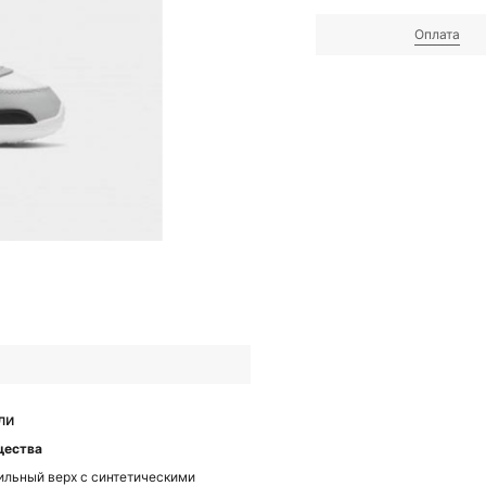
Оплата
ли
щества
ильный верх с синтетическими